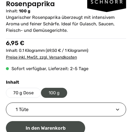
Rosenpaprika
Inhalt:
100 g
Ungarischer Rosenpaprika überzeugt mit intensivem
Aroma und feiner Schärfe. Ideal für Gulasch, Saucen,
Fleisch- und Gemüsegerichte.
Regulärer Preis:
6,95 €
Inhalt:
0.1 Kilogramm
(69,50 € / 1 Kilogramm)
Preise inkl. MwSt. zzgl. Versandkosten
Sofort verfügbar, Lieferzeit: 2-5 Tage
auswählen
Inhalt
70 g Dose
100 g
Produkt Anzahl: Gib den gewünschten Wert ein ode
In den Warenkorb