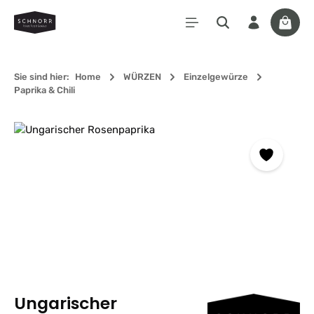
Zum Hauptinhalt springen
Waren
Sie sind hier:
Home
WÜRZEN
Einzelgewürze
Paprika & Chili
Bildergalerie überspringen
Ungarischer