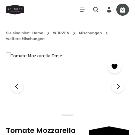
Zum Hauptinhalt springen
Waren
Sie sind hier:
Home
WÜRZEN
Mischungen
weitere Mischungen
Bildergalerie überspringen
Tomate Mozzarella