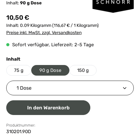
Inhalt:
90 g Dose
Regulärer Preis:
10,50 €
Inhalt:
0.09 Kilogramm
(116,67 € / 1 Kilogramm)
Preise inkl. MwSt. zzgl. Versandkosten
Sofort verfügbar, Lieferzeit: 2-5 Tage
auswählen
Inhalt
75 g
90 g Dose
150 g
Produkt Anzahl: Gib den gewünschten Wert ein ode
In den Warenkorb
Produktnummer:
310201.90D