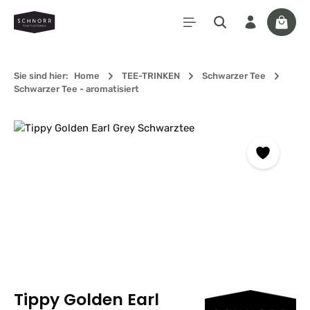
Zum Hauptinhalt springen
Waren
Sie sind hier:
Home
TEE-TRINKEN
Schwarzer Tee
Schwarzer Tee - aromatisiert
Bildergalerie überspringen
Tippy Golden Earl