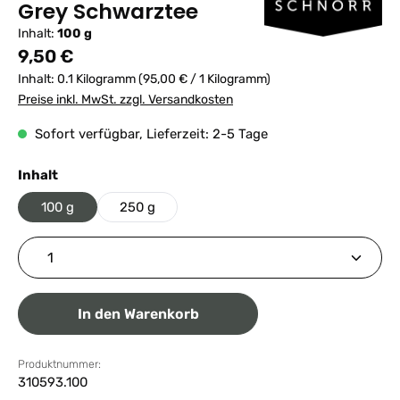
Grey Schwarztee
Inhalt:
100 g
Regulärer Preis:
9,50 €
Inhalt:
0.1 Kilogramm
(95,00 € / 1 Kilogramm)
Preise inkl. MwSt. zzgl. Versandkosten
Sofort verfügbar, Lieferzeit: 2-5 Tage
auswählen
Inhalt
100 g
250 g
Produkt Anzahl: Gib den gewünschten Wert ein ode
In den Warenkorb
Produktnummer:
310593.100