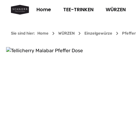
m Hauptinhalt springen
Zur Suche springen
Zur Hauptnavigation springen
Home
TEE-TRINKEN
WÜRZEN
Sie sind hier:
Home
WÜRZEN
Einzelgewürze
Pfeffer
Bildergalerie überspringen