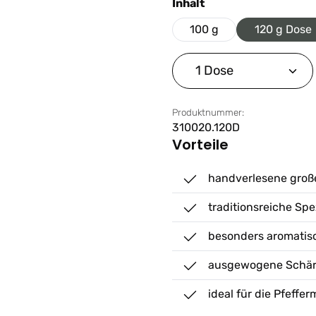
auswählen
Inhalt
100 g
120 g Dose
Produkt Anzahl: G
Produktnummer:
310020.120D
Vorteile
handverlesene groß
traditionsreiche Spe
besonders aromatisc
ausgewogene Schär
ideal für die Pfeffe