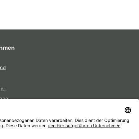
ehmen
und
der
gen
eiten