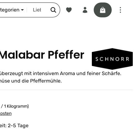
Du hast 0 Produkte auf dem Merkze
Warenkorb enthäl
DIE SCHNORR-STORY
ategorien
 Malabar Pfeffer
r überzeugt mit intensivem Aroma und feiner Schärfe.
emüse und die Pfeffermühle.
 / 1 Kilogramm)
kosten
eit: 2-5 Tage