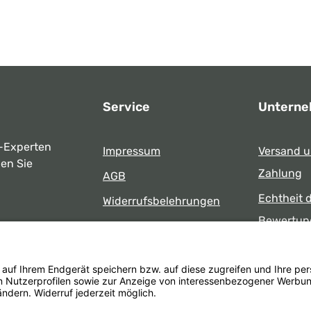
Service
Untern
-Experten
Impressum
Versand 
ben Sie
Zahlung
AGB
Echtheit 
Widerrufsbelehrungen
Bewertun
Datenschutz
uns
Öffnungsz
Barrierefreiheit
Laden
 17:00 Uhr