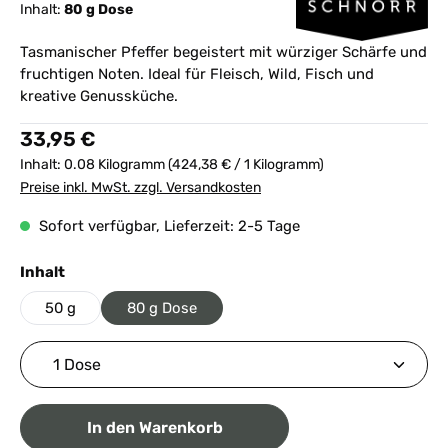
Inhalt:
80 g Dose
Tasmanischer Pfeffer begeistert mit würziger Schärfe und
fruchtigen Noten. Ideal für Fleisch, Wild, Fisch und
kreative Genussküche.
Regulärer Preis:
33,95 €
Inhalt:
0.08 Kilogramm
(424,38 € / 1 Kilogramm)
Preise inkl. MwSt. zzgl. Versandkosten
Sofort verfügbar, Lieferzeit: 2-5 Tage
auswählen
Inhalt
50 g
80 g Dose
Produkt Anzahl: Gib den gewünschten Wert ein ode
In den Warenkorb