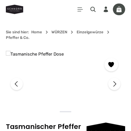
Zum Hauptinhalt springen
Waren
Sie sind hier:
Home
WÜRZEN
Einzelgewürze
Pfeffer & Co.
Bildergalerie überspringen
Tasmanischer Pfeffer