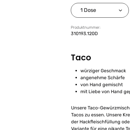
Produkt Anzahl: G
Produktnummer:
310193.120D
Taco
würziger Geschmack
angenehme Schärfe
von Hand gemischt
mit Liebe von Hand ge
Unsere Taco-Gewürzmischun
Tacos zu essen. Unsere Kre
der Hackfleischfüllung ode
Variante für eine pikante T