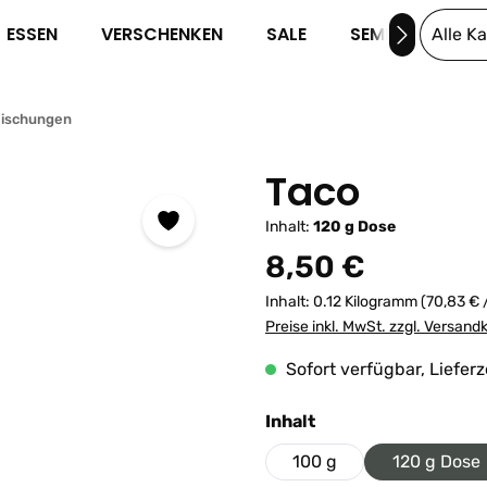
ESSEN
VERSCHENKEN
SALE
SEMINARE
Alle K
Mischungen
Taco
Inhalt:
120 g Dose
Regulärer Preis:
8,50 €
Inhalt:
0.12 Kilogramm
(70,83 € 
Preise inkl. MwSt. zzgl. Versand
Sofort verfügbar, Lieferz
auswählen
Inhalt
100 g
120 g Dose