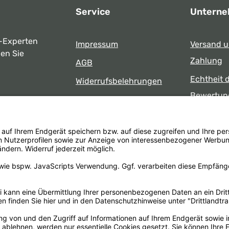
Service
Untern
-Experten
Impressum
Versand 
ben Sie
Zahlung
AGB
Echtheit 
Widerrufsbelehrungen
Bewertun
Datenschutz
uns
Öffnungsz
Barrierefreiheit
Laden
 17:00 Uhr
formular
.