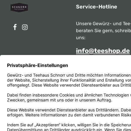
Service-Hotline
Unsere Gewürz- und Tee
beraten Sie gern, schrei
uns:
info@teeshop.de
Alternativ erreichen Sie 
telefonisch
Mo - Sa zwischen 10:00 -
unter:
069 284717
Oder über unser
Kontakt
Vertrag widerrufen