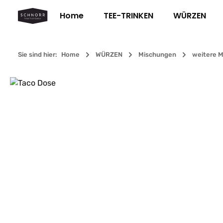
m Hauptinhalt springen
Zur Suche springen
Zur Hauptnavigation springen
Home
TEE-TRINKEN
WÜRZEN
Sie sind hier:
Home
WÜRZEN
Mischungen
weitere 
Bildergalerie überspringen