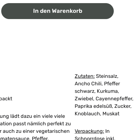
ib den gewünschten Wert ein oder benutz
In den Warenkorb
Zutaten:
Steinsalz,
Ancho Chili, Pfeffer
schwarz, Kurkuma,
packt
Zwiebel, Cayennepfeffer,
Paprika edelsüß, Zucker,
Knoblauch, Muskat
g lädt dazu ein viele viele
ation passt nämlich perfekt zu
r auch zu einer vegetarischen
Verpackung:
In
omatensauce. Pfeffer,
Schnorrdose inkl.