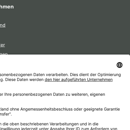
ehmen
und
der
gen
eiten