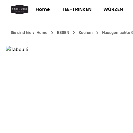
m Hauptinhalt springen
Zur Suche springen
Zur Hauptnavigation springen
Home
TEE-TRINKEN
WÜRZEN
Sie sind hier:
Home
ESSEN
Kochen
Hausgemachte G
Bildergalerie überspringen