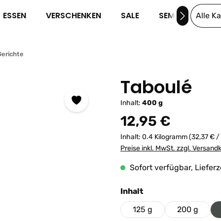
ESSEN
VERSCHENKEN
SALE
SEMINARE
Alle K
erichte
Taboulé
Inhalt:
400 g
Regulärer Preis:
12,95 €
Inhalt:
0.4 Kilogramm
(32,37 € /
Preise inkl. MwSt. zzgl. Versand
Sofort verfügbar, Lieferz
auswählen
Inhalt
125 g
200 g