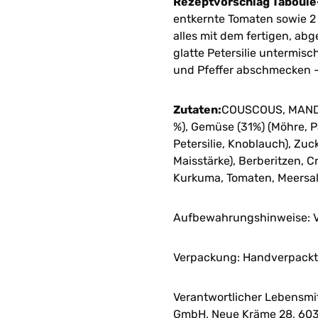
Rezeptvorschlag Taboulé
entkernte Tomaten sowie 2 
alles mit dem fertigen, a
glatte Petersilie untermisc
und Pfeffer abschmecken - 
Zutaten:
COUSCOUS, MANDEL
%), Gemüse (31%) (Möhre, Pa
Petersilie, Knoblauch), Zuck
Maisstärke), Berberitzen, 
Kurkuma, Tomaten, Meersalz
Aufbewahrungshinweise: V
Verpackung: Handverpackt 
Verantwortlicher Lebensmi
GmbH, Neue Kräme 28, 603