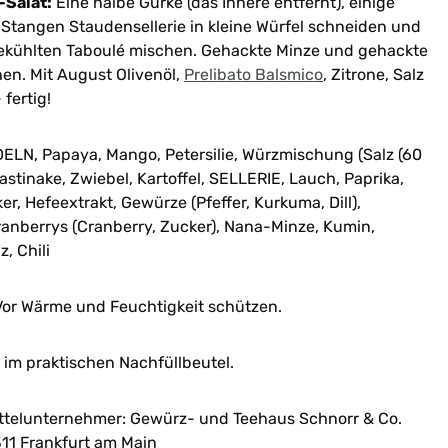
-Salat:
Eine halbe Gurke (das Innere entfernt), einige
Stangen Staudensellerie in kleine Würfel schneiden und
bgekühlten Taboulé mischen. Gehackte Minze und gehackte
hen. Mit August Olivenöl,
Prelibato Balsmico
, Zitrone, Salz
fertig!
N, Papaya, Mango, Petersilie, Würzmischung (Salz (60
stinake, Zwiebel, Kartoffel, SELLERIE, Lauch, Paprika,
er, Hefeextrakt, Gewürze (Pfeffer, Kurkuma, Dill),
Cranberrys (Cranberry, Zucker), Nana-Minze, Kumin,
, Chili
or Wärme und Feuchtigkeit schützen.
im praktischen Nachfüllbeutel.
ttelunternehmer: Gewürz- und Teehaus Schnorr & Co.
11 Frankfurt am Main