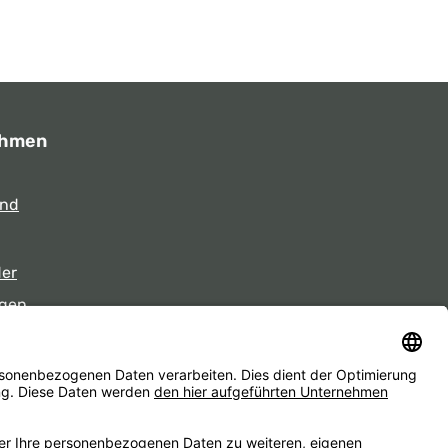
ehmen
und
der
gen
eiten