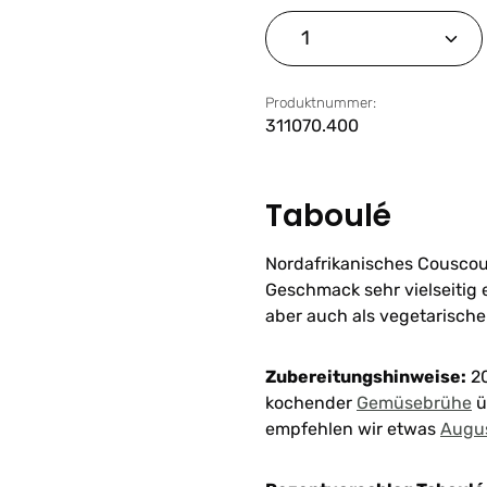
Produkt Anzahl: G
Produktnummer:
311070.400
Taboulé
Nordafrikanisches Couscou
Geschmack sehr vielseitig 
aber auch als vegetarische
Zubereitungshinweise:
2
kochender
Gemüsebrühe
ü
empfehlen wir etwas
Augus