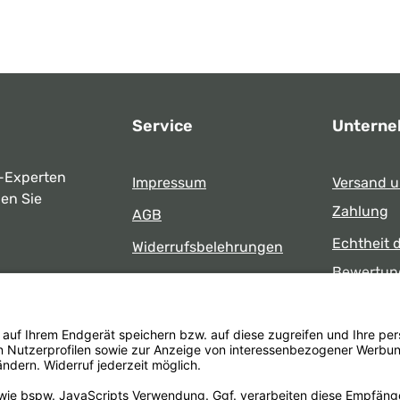
Service
Untern
-Experten
Impressum
Versand 
ben Sie
Zahlung
AGB
Echtheit 
Widerrufsbelehrungen
Bewertun
Datenschutz
uns
Öffnungsz
Barrierefreiheit
Laden
 17:00 Uhr