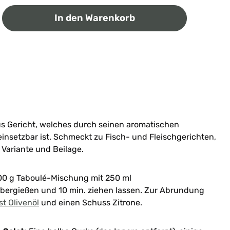
ib den gewünschten Wert ein oder benutz
In den Warenkorb
s Gericht, welches durch seinen aromatischen
einsetzbar ist. Schmeckt zu Fisch- und Fleischgerichten,
 Variante und Beilage.
00 g Taboulé-
Mischung mit 250 ml
bergießen und 10 min. ziehen lassen. Zur Abrundung
t Olivenöl
und einen Schuss Zitrone.