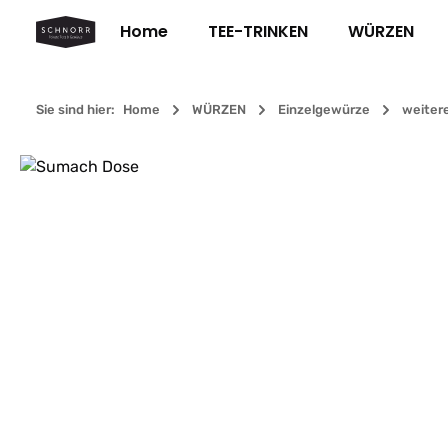
m Hauptinhalt springen
Zur Suche springen
Zur Hauptnavigation springen
Home
TEE-TRINKEN
WÜRZEN
Sie sind hier:
Home
WÜRZEN
Einzelgewürze
weiter
Bildergalerie überspringen