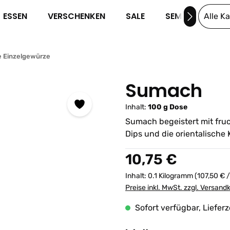
ESSEN
VERSCHENKEN
SALE
SEMINARE
Alle K
e Einzelgewürze
Sumach
Inhalt:
100 g Dose
Sumach begeistert mit fruch
Dips und die orientalische
Regulärer Preis:
10,75 €
Inhalt:
0.1 Kilogramm
(107,50 € 
Preise inkl. MwSt. zzgl. Versand
Sofort verfügbar, Lieferz