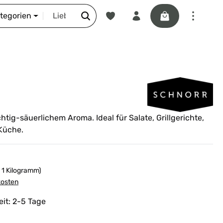
Du hast 0 Produkte auf dem Merkze
Warenkorb enthäl
DIE SCHNORR-STORY
ategorien
tig-säuerlichem Aroma. Ideal für Salate, Grillgerichte,
 Küche.
/ 1 Kilogramm)
kosten
eit: 2-5 Tage