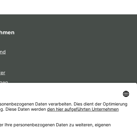
ehmen
und
der
gen
eiten