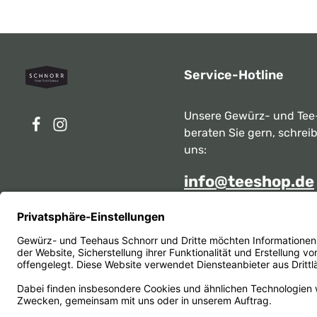
Service-Hotline
Unsere Gewürz- und Tee
beraten Sie gern, schrei
uns:
info@teeshop.de
Alternativ erreichen Sie 
telefonisch
Mo - Sa zwischen 10:00 -
unter:
069 284717
Oder über unser
Kontakt