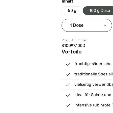
auswählen
Inhalt
50 g
100 g Dose
Produkt Anzahl: G
Produktnummer:
310097.100D
Vorteile
fruchtig-säuerliche
traditionelle Spezial
vielseitig verwendb
ideal für Salate und
intensive rubinrote 