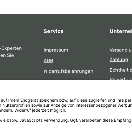
Service
Untern
-Experten
Impressum
Versand 
ben Sie
Zahlung
AGB
Echtheit 
Widerrufsbelehrungen
Bewertun
Datenschutz
uns
Öffnungsz
Barrierefreiheit
Laden
 17:00 Uhr
formular
.