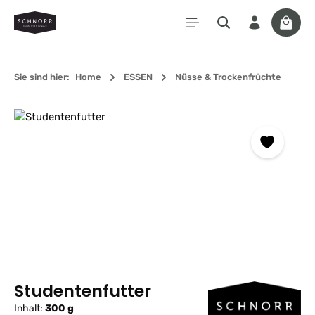
Zum Hauptinhalt springen
Waren
Sie sind hier:
Home
ESSEN
Nüsse & Trockenfrüchte
Bildergalerie überspringen
Studentenfutter
Inhalt:
300 g