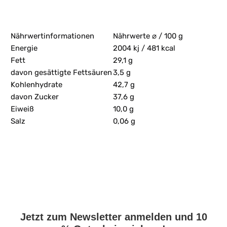
Nährwertinformationen
Nährwerte ⌀ / 100 g
Energie
2004 kj / 481 kcal
Fett
29,1 g
davon gesättigte Fettsäuren
3,5 g
Kohlenhydrate
42,7 g
davon Zucker
37,6 g
Eiweiß
10,0 g
Salz
0,06 g
Jetzt zum Newsletter anmelden und 10