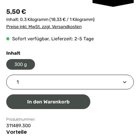
Regulärer Preis:
5,50 €
Inhalt:
0.3 Kilogramm
(18,33 € / 1 Kilogramm)
Preise inkl. MwSt. zzgl. Versandkosten
Sofort verfügbar, Lieferzeit: 2-5 Tage
auswählen
Inhalt
300 g
Produkt Anzahl: Gib den gewünschten Wert ein ode
In den Warenkorb
Produktnummer:
311489.300
Vorteile