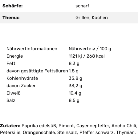
Schärfe:
scharf
Thema:
Grillen, Kochen
Nährwertinformationen
Nährwerte ⌀ / 100 g
Energie
1121 kj / 268 kcal
Fett
8,3 g
davon gesättigte Fettsäuren
1,8 g
Kohlenhydrate
35,8 g
davon Zucker
33,2 g
Eiweiß
10,4 g
Salz
8,5 g
Zutaten:
Paprika edelsüß, Piment, Cayennepfeffer, Ancho Chili,
Petersilie, Orangenschale, Steinsalz, Pfeffer schwarz, Thymian.