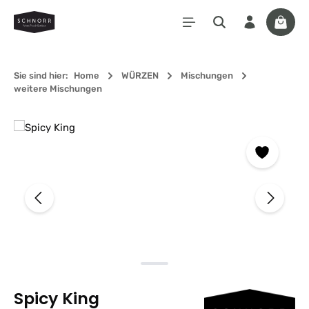
Zum Hauptinhalt springen
Waren
Sie sind hier:
Home
WÜRZEN
Mischungen
weitere Mischungen
Bildergalerie überspringen
Spicy King