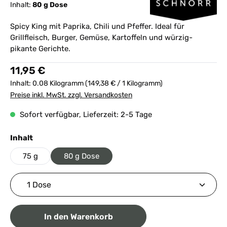
Inhalt:
80 g Dose
Spicy King mit Paprika, Chili und Pfeffer. Ideal für
Grillfleisch, Burger, Gemüse, Kartoffeln und würzig-
pikante Gerichte.
Regulärer Preis:
11,95 €
Inhalt:
0.08 Kilogramm
(149,38 € / 1 Kilogramm)
Preise inkl. MwSt. zzgl. Versandkosten
Sofort verfügbar, Lieferzeit: 2-5 Tage
auswählen
Inhalt
75 g
80 g Dose
Produkt Anzahl: Gib den gewünschten Wert ein ode
In den Warenkorb