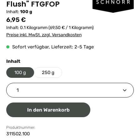
Flush" FTGFOP
Inhalt:
100 g
Regulärer Preis:
6,95 €
Inhalt:
0.1 Kilogramm
(69,50 € / 1 Kilogramm)
Preise inkl. MwSt. zzgl. Versandkosten
Sofort verfügbar, Lieferzeit: 2-5 Tage
auswählen
Inhalt
100 g
250 g
Produkt Anzahl: Gib den gewünschten Wert ein ode
In den Warenkorb
Produktnummer:
311502.100