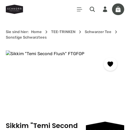
Zum Hauptinhalt springen
Waren
Sie sind hier:
Home
TEE-TRINKEN
Schwarzer Tee
Sonstige Schwarztees
Bildergalerie überspringen
Sikkim "Temi Second