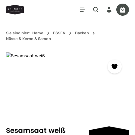
Zum Hauptinhalt springen
Waren
Sie sind hier:
Home
ESSEN
Backen
Nüsse & Kerne & Samen
Bildergalerie überspringen
Sesamsaat weiß