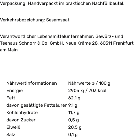
Verpackung: Handverpackt im praktischen Nachfüllbeutel.
Verkehrsbezeichung: Sesamsaat
Verantwortlicher Lebensmittelunternehmer: Gewürz- und
Teehaus Schnorr & Co. GmbH, Neue Kräme 28, 60311 Frankfurt
am Main
Nährwertinformationen
Nährwerte ⌀ / 100 g
Energie
2905 kj / 703 kcal
Fett
62,1 g
davon gesättigte Fettsäuren
9,1 g
Kohlenhydrate
11,7 g
davon Zucker
0,5 g
Eiweiß
20,5 g
Salz
0,1 g