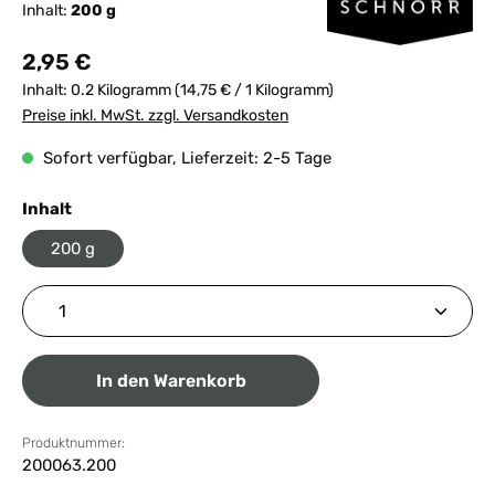
Inhalt:
200 g
Regulärer Preis:
2,95 €
Inhalt:
0.2 Kilogramm
(14,75 € / 1 Kilogramm)
Preise inkl. MwSt. zzgl. Versandkosten
Sofort verfügbar, Lieferzeit: 2-5 Tage
auswählen
Inhalt
200 g
Produkt Anzahl: Gib den gewünschten Wert ein ode
In den Warenkorb
Produktnummer:
200063.200