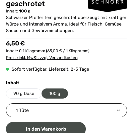
geschrotet
Inhalt:
100 g
Schwarzer Pfeffer fein geschrotet überzeugt mit kräftiger
Würze und intensivem Aroma. Ideal für Fleisch, Gemüse,
Saucen und Gewürzmischungen.
Regulärer Preis:
6,50 €
Inhalt:
0.1 Kilogramm
(65,00 € / 1 Kilogramm)
Preise inkl. MwSt. zzgl. Versandkosten
Sofort verfügbar, Lieferzeit: 2-5 Tage
auswählen
Inhalt
90 g Dose
100 g
Produkt Anzahl: Gib den gewünschten Wert ein ode
In den Warenkorb