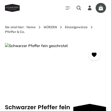
Zum Hauptinhalt springen
Waren
Sie sind hier:
Home
WÜRZEN
Einzelgewürze
Pfeffer & Co.
Bildergalerie überspringen
Schwarzer Pfeffer fein