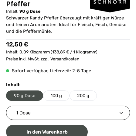
Pfeffer
Inhalt:
90 g Dose
Schwarzer Kandy Pfeffer überzeugt mit kräftiger Würze
und feinen Aromanoten. Ideal für Fleisch, Fisch, Gemüse
und die Pfeffermühle.
Regulärer Preis:
12,50 €
Inhalt:
0.09 Kilogramm
(138,89 € / 1 Kilogramm)
Preise inkl. MwSt. zzgl. Versandkosten
Sofort verfügbar, Lieferzeit: 2-5 Tage
auswählen
Inhalt
90 g Dose
100 g
200 g
Produkt Anzahl: Gib den gewünschten Wert ein ode
In den Warenkorb