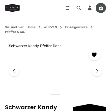
Zum Hauptinhalt springen
Waren
Sie sind hier:
Home
WÜRZEN
Einzelgewürze
Pfeffer & Co.
Bildergalerie überspringen
Schwarzer Kandy