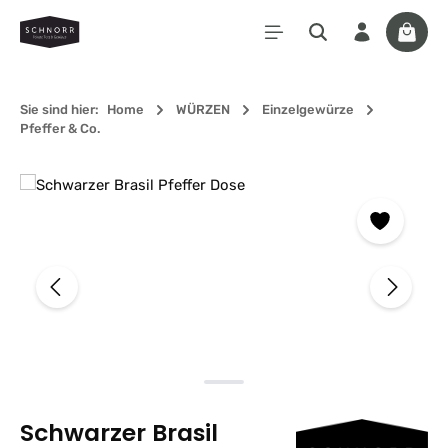
Zum Hauptinhalt springen
Waren
Sie sind hier:
Home
WÜRZEN
Einzelgewürze
Pfeffer & Co.
Bildergalerie überspringen
Schwarzer Brasil