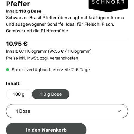
Pfeffer
Inhalt:
110 g Dose
Schwarzer Brasil Pfeffer überzeugt mit kräftigem Aroma
und ausgewogener Schärfe. Ideal für Fleisch, Fisch,
Gemüse und die Pfeffermühle.
Regulärer Preis:
10,95 €
Inhalt:
0.11 Kilogramm
(99,55 € / 1 Kilogramm)
Preise inkl. MwSt. zzgl. Versandkosten
Sofort verfügbar, Lieferzeit: 2-5 Tage
auswählen
Inhalt
100 g
110 g Dose
Produkt Anzahl: Gib den gewünschten Wert ein ode
In den Warenkorb