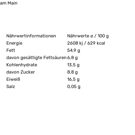
am Main
Nährwertinformationen
Nährwerte ⌀ / 100 g
Energie
2608 kj / 629 kcal
Fett
54,9 g
davon gesättigte Fettsäuren
6,8 g
Kohlenhydrate
13,5 g
davon Zucker
8,8 g
Eiweiß
16,5 g
Salz
0,05 g