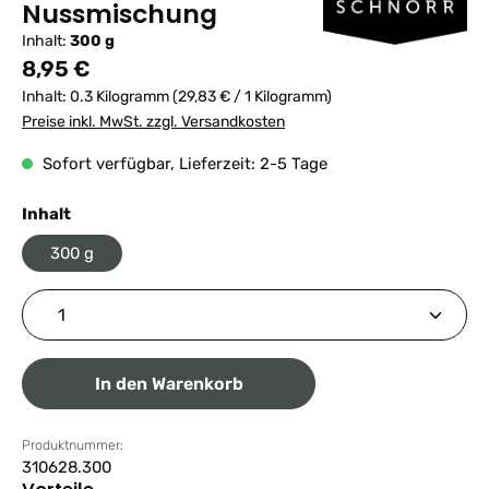
Nussmischung
Inhalt:
300 g
Regulärer Preis:
8,95 €
Inhalt:
0.3 Kilogramm
(29,83 € / 1 Kilogramm)
Preise inkl. MwSt. zzgl. Versandkosten
Sofort verfügbar, Lieferzeit: 2-5 Tage
auswählen
Inhalt
300 g
Produkt Anzahl: Gib den gewünschten Wert ein ode
In den Warenkorb
Produktnummer:
310628.300