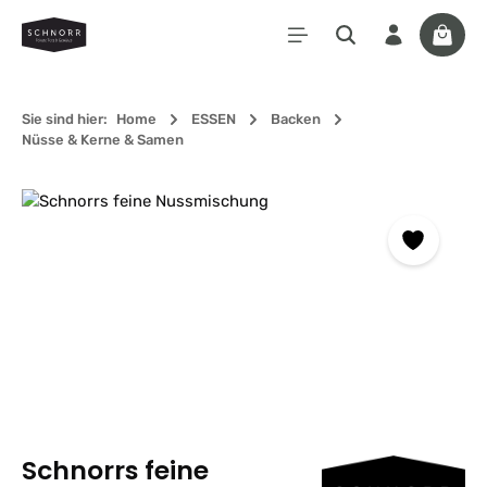
Zum Hauptinhalt springen
Waren
Sie sind hier:
Home
ESSEN
Backen
Nüsse & Kerne & Samen
Bildergalerie überspringen
Schnorrs feine