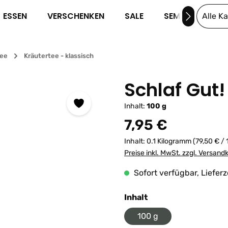
ESSEN
VERSCHENKEN
SALE
SEMINARE
Alle K
tee
Kräutertee - klassisch
Schlaf Gut!
Inhalt:
100 g
Regulärer Preis:
7,95 €
Inhalt:
0.1 Kilogramm
(79,50 € /
Preise inkl. MwSt. zzgl. Versand
Sofort verfügbar, Lieferz
auswählen
Inhalt
100 g