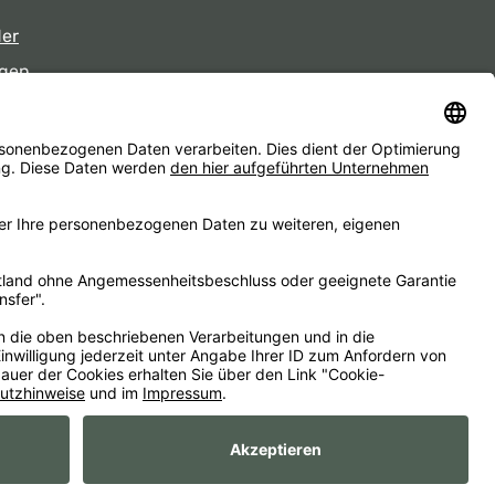
der
gen
eiten
d ggf. Nachnahmegebühren, wenn nicht anders angegeben.
essum
AGB
Widerrufsbelehrungen
Datenschutz
Barrierefreiheit