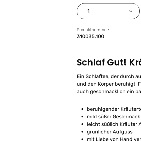
Produkt Anzahl: G
Produktnummer:
310035.100
Schlaf Gut! Kr
Ein Schlaftee, der durch a
und den Körper beruhigt. F
auch geschmacklich ein p
beruhigender Kräutert
mild süßer Geschmack
leicht süßlich Kräuter
grünlicher Aufguss
mit Liebe von Hand ve