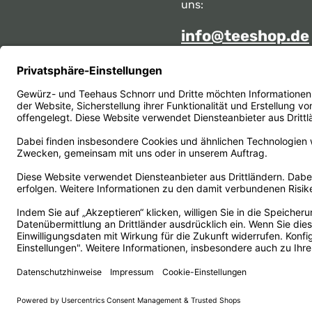
uns:
info@teeshop.de
Alternativ erreichen Sie 
telefonisch
Mo - Sa zwischen 10:00 -
unter:
069 284717
Oder über unser
Kontakt
Vertrag widerrufen
© 1956 - 2026 Gewürz- und Teehaus Schnorr - with
by
He