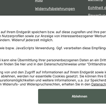
AGB
Echtheit 
Widerrufsbelehrungen
Bewertun
Datenschutz
uns
Öffnungsz
Barrierefreiheit
Laden
 17:00 Uhr
formular
.
Alle Preise inkl. gesetzl. Mehrwertsteuer zzgl.
Versandkosten
un
Impr
xaMain GmbH