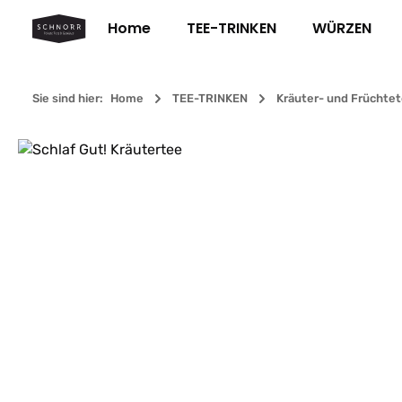
m Hauptinhalt springen
Zur Suche springen
Zur Hauptnavigation springen
Home
TEE-TRINKEN
WÜRZEN
Sie sind hier:
Home
TEE-TRINKEN
Kräuter- und Früchte
Bildergalerie überspringen