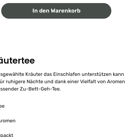
ib den gewünschten Wert ein oder benutz
In den Warenkorb
äutertee
usgewählte Kräuter das Einschlafen unterstützen kann
ür ruhigere Nächte und dank einer Vielfalt von Aromen
assender Zu-Bett-Geh-Tee.
ee
 Aromen
rpackt