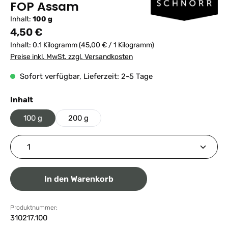
FOP Assam
Inhalt:
100 g
Regulärer Preis:
4,50 €
Inhalt:
0.1 Kilogramm
(45,00 € / 1 Kilogramm)
Preise inkl. MwSt. zzgl. Versandkosten
Sofort verfügbar, Lieferzeit: 2-5 Tage
auswählen
Inhalt
100 g
200 g
Produkt Anzahl: Gib den gewünschten Wert ein ode
In den Warenkorb
Produktnummer:
310217.100