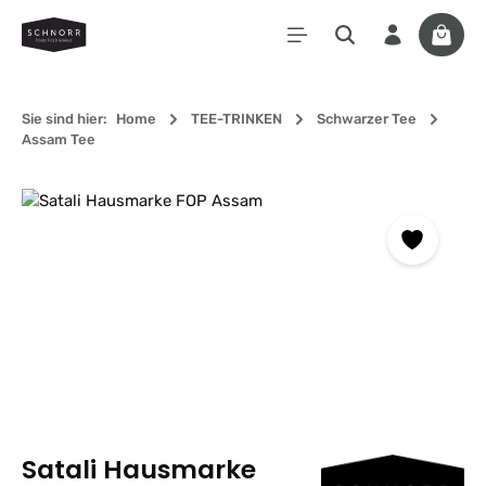
Zum Hauptinhalt springen
Waren
Sie sind hier:
Home
TEE-TRINKEN
Schwarzer Tee
Assam Tee
Bildergalerie überspringen
Satali Hausmarke