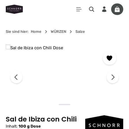
Zum Hauptinhalt springen
Waren
Sie sind hier:
Home
WÜRZEN
Salze
Bildergalerie überspringen
Sal de Ibiza con Chili
Inhalt:
100 g Dose