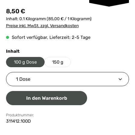
Regulärer Preis:
8,50 €
Inhalt:
0.1 Kilogramm
(85,00 € / 1 Kilogramm)
Preise inkl. MwSt. zzgl. Versandkosten
Sofort verfügbar, Lieferzeit: 2-5 Tage
auswählen
Inhalt
100 g Dose
150 g
Produkt Anzahl: Gib den gewünschten Wert ein ode
In den Warenkorb
Produktnummer:
311412.100D