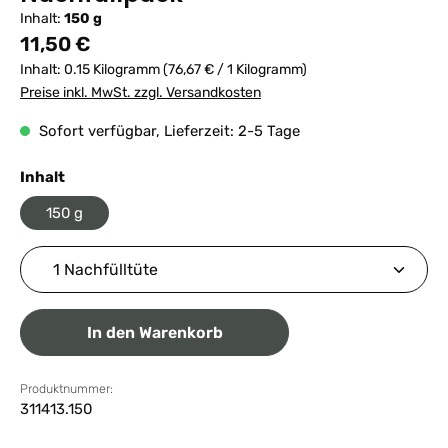
Inhalt:
150 g
Regulärer Preis:
11,50 €
Inhalt:
0.15 Kilogramm
(76,67 € / 1 Kilogramm)
Preise inkl. MwSt. zzgl. Versandkosten
Sofort verfügbar, Lieferzeit: 2-5 Tage
auswählen
Inhalt
150 g
Produkt Anzahl: Gib den gewünschten Wert ein ode
In den Warenkorb
Produktnummer:
311413.150