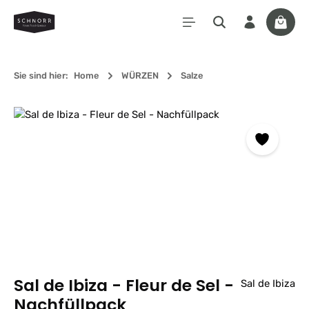
Zum Hauptinhalt springen
Waren
Sie sind hier:
Home
WÜRZEN
Salze
Bildergalerie überspringen
Sal de Ibiza - Fleur de Sel -
Sal de Ibiza
Nachfüllpack