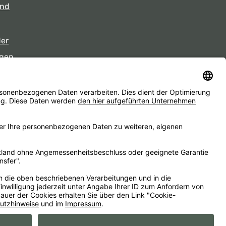
und
der
gen
eiten
d ggf. Nachnahmegebühren, wenn nicht anders angegeben.