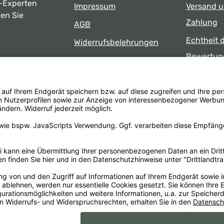
-Experten
Impressum
Versand 
ben Sie
Zahlung
AGB
Echtheit 
Widerrufsbelehrungen
Bewertun
Datenschutz
uns
Öffnungsz
Barrierefreiheit
Laden
 17:00 Uhr
formular
.
Alle Preise inkl. gesetzl. Mehrwertsteuer zzgl.
Versandkosten
un