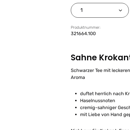
Produkt Anzahl: G
Produktnummer:
321664.100
Sahne Krokan
Schwarzer Tee mit lecker
Aroma
duftet herrlich nach K
Haselnussnoten
cremig-sahniger Ges
mit Liebe von Hand ge