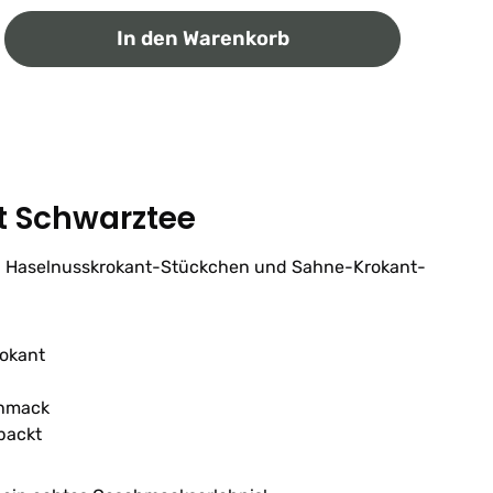
ib den gewünschten Wert ein oder benutz
In den Warenkorb
t Schwarztee
en Haselnusskrokant-Stückchen und Sahne-Krokant-
rokant
chmack
packt