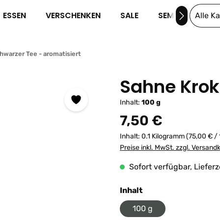
ESSEN
VERSCHENKEN
SALE
SEMINARE
Alle K
hwarzer Tee - aromatisiert
Sahne Krok
Inhalt:
100 g
Regulärer Preis:
7,50 €
Inhalt:
0.1 Kilogramm
(75,00 € /
Preise inkl. MwSt. zzgl. Versand
Sofort verfügbar, Lieferz
auswählen
Inhalt
100 g