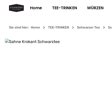
m Hauptinhalt springen
Zur Suche springen
Zur Hauptnavigation springen
Home
TEE-TRINKEN
WÜRZEN
Sie sind hier:
Home
TEE-TRINKEN
Schwarzer Tee
Sc
Bildergalerie überspringen