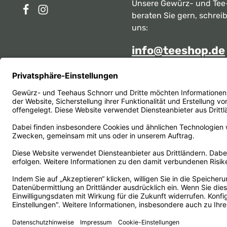
Unsere Gewürz- und Tee
beraten Sie gern, schrei
uns:
info@teeshop.de
Alternativ erreichen Sie 
telefonisch
Mo - Sa zwischen 10:00 -
unter:
069 284717
Oder über unser
Kontakt
Vertrag widerrufen