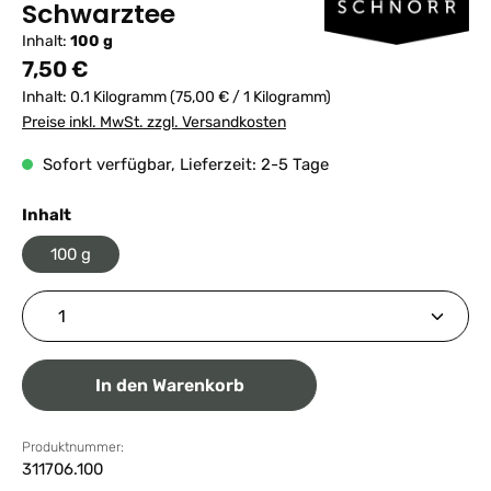
Schwarztee
Inhalt:
100 g
Regulärer Preis:
7,50 €
Inhalt:
0.1 Kilogramm
(75,00 € / 1 Kilogramm)
Preise inkl. MwSt. zzgl. Versandkosten
Sofort verfügbar, Lieferzeit: 2-5 Tage
auswählen
Inhalt
100 g
Produkt Anzahl: Gib den gewünschten Wert ein ode
In den Warenkorb
Produktnummer:
311706.100