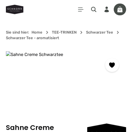
Zum Hauptinhalt springen
Waren
Sie sind hier:
Home
TEE-TRINKEN
Schwarzer Tee
Schwarzer Tee - aromatisiert
Bildergalerie überspringen
Sahne Creme