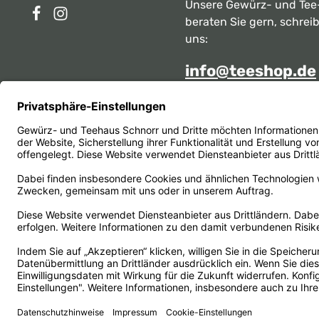
Unsere Gewürz- und Tee
beraten Sie gern, schrei
uns:
info@teeshop.de
Alternativ erreichen Sie 
telefonisch
Mo - Sa zwischen 10:00 -
unter:
069 284717
Oder über unser
Kontakt
Vertrag widerrufen