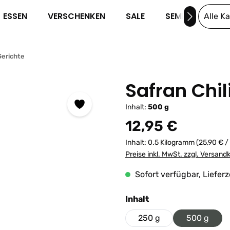
ESSEN
VERSCHENKEN
SALE
SEMINARE
Alle K
erichte
Safran Chil
Inhalt:
500 g
Regulärer Preis:
12,95 €
Inhalt:
0.5 Kilogramm
(25,90 € /
Preise inkl. MwSt. zzgl. Versand
Sofort verfügbar, Lieferz
auswählen
Inhalt
250 g
500 g