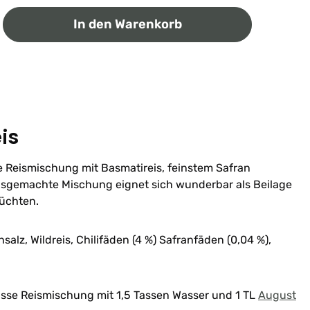
ib den gewünschten Wert ein oder benutz
In den Warenkorb
is
e Reismischung mit Basmatireis, feinstem Safran
usgemachte Mischung eignet sich wunderbar als Beilage
rüchten.
salz, Wildreis, Chilifäden (4 %) Safranfäden (0,04 %),
asse Reismischung mit 1,5 Tassen Wasser und 1 TL
August