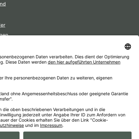
und
der
gen
eiten
d ggf. Nachnahmegebühren, wenn nicht anders angegeben.