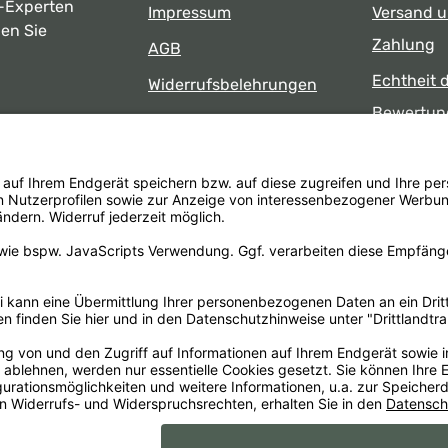
-Experten
Impressum
Versand 
ben Sie
Zahlung
AGB
Echtheit 
Widerrufsbelehrungen
Bewertun
Datenschutz
uns
Öffnungsz
Barrierefreiheit
Laden
 17:00 Uhr
formular
.
Alle Preise inkl. gesetzl. Mehrwertsteuer zzgl.
Versandkosten
un