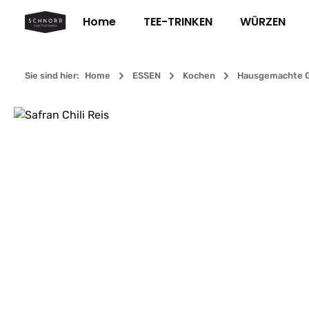
m Hauptinhalt springen
Zur Suche springen
Zur Hauptnavigation springen
Home
TEE-TRINKEN
WÜRZEN
Sie sind hier:
Home
ESSEN
Kochen
Hausgemachte G
Bildergalerie überspringen