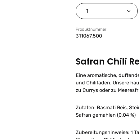
Produkt Anzahl: G
Produktnummer:
311067.500
Safran Chili Re
Eine aromatische, duftend
und Chilifäden. Unsere ha
zu Currys oder zu Meeresf
Zutaten: Basmati Reis, Stein
Safran gemahlen (0,04 %)
Zubereitungshinweise: 1 T