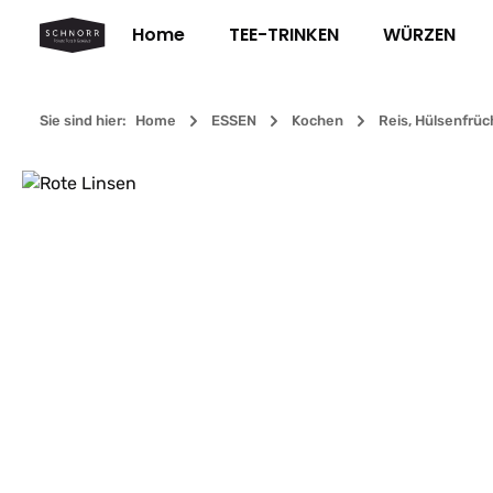
m Hauptinhalt springen
Zur Suche springen
Zur Hauptnavigation springen
Home
TEE-TRINKEN
WÜRZEN
Sie sind hier:
Home
ESSEN
Kochen
Reis, Hülsenfrüc
Bildergalerie überspringen