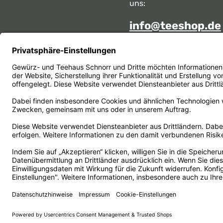
uns:
info@teeshop.de
Alternativ erreichen Sie 
telefonisch
Mo - Sa zwischen 10:00 -
unter:
069 284717
Oder über unser
Kontakt
Vertrag widerrufen
© 1956 - 2026 Gewürz- und Teehaus Schnorr - with
by
He