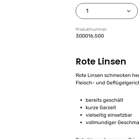
Produkt Anzahl: G
Produktnummer:
300016.500
Rote Linsen
Rote Linsen schmecken herv
Fleisch- und Geflügelgeric
bereits geschält
kurze Garzeit
vielseitig einsetzbar
vollmundiger Geschm