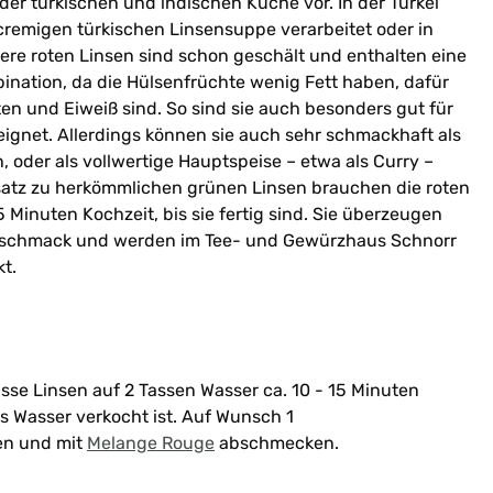
der türkischen und indischen Küche vor. In der Türkei
r cremigen türkischen Linsensuppe verarbeitet oder in
sere roten Linsen sind schon geschält und enthalten eine
ination, da die Hülsenfrüchte wenig Fett haben, dafür
en und Eiweiß sind. So sind sie auch besonders gut für
ignet. Allerdings können sie auch sehr schmackhaft als
, oder als vollwertige Hauptspeise – etwa als Curry –
satz zu herkömmlichen grünen Linsen brauchen die roten
 Minuten Kochzeit, bis sie fertig sind. Sie überzeugen
eschmack und werden im Tee- und Gewürzhaus Schnorr
t.
sse Linsen auf 2 Tassen Wasser ca. 10 - 15 Minuten
les Wasser verkocht ist. Auf Wunsch 1
n und mit
Melange Rouge
abschmecken.