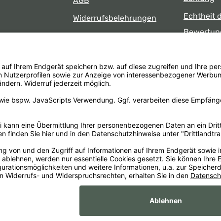
AGB
Echtheit 
Widerrufsbelehrungen
Bewertun
Datenschutz
uns
Öffnungsz
Barrierefreiheit
Laden
 17:00 Uhr
formular
.
Alle Preise inkl. gesetzl. Mehrwertsteuer zzgl.
Versandkosten
un
Impr
xaMain GmbH