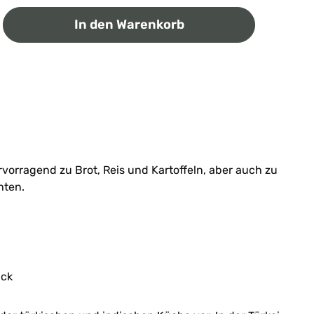
ib den gewünschten Wert ein oder benutz
In den Warenkorb
orragend zu Brot, Reis und Kartoffeln, aber auch zu
hten.
ack