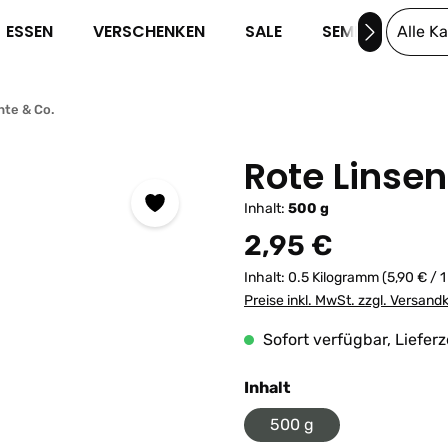
ESSEN
VERSCHENKEN
SALE
SEMINARE
Alle K
hte & Co.
Rote Linsen
Inhalt:
500 g
Regulärer Preis:
2,95 €
Inhalt:
0.5 Kilogramm
(5,90 € / 
Preise inkl. MwSt. zzgl. Versand
Sofort verfügbar, Lieferz
auswählen
Inhalt
500 g