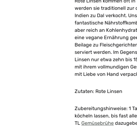
Rote Linsen kommen oft in 
werden sie traditionell zu
Indien zu Dal verkocht. Un
fantastische Nährstoffkomb
aber reich an Kohlenhydrat
eine vegane Ernährung gee
Beilage zu Fleischgerichten
serviert werden. Im Gegen
Linsen nur etwa zehn bis 15
mit ihrem vollmundigen G
mit Liebe von Hand verpack
Zutaten: Rote Linsen
Zubereitungshinweise: 1 Ta
köcheln lassen, bis fast al
TL
Gemüsebrühe
dazugebe