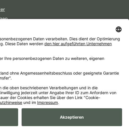
der
gen
eiten
d ggf. Nachnahmegebühren, wenn nicht anders angegeben.
essum
AGB
Widerrufsbelehrungen
Datenschutz
Barrierefreiheit