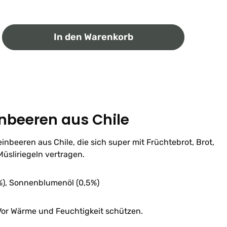
ib den gewünschten Wert ein oder benutz
In den Warenkorb
nbeeren aus Chile
nbeeren aus Chile, die sich super mit Früchtebrot, Brot,
Müsliriegeln vertragen.
%), Sonnenblumenöl (0,5%)
or Wärme und Feuchtigkeit schützen.