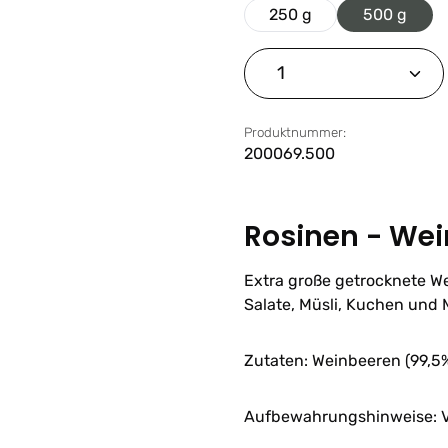
250 g
500 g
Produkt Anzahl: G
Produktnummer:
200069.500
Rosinen - Wei
Extra große getrocknete Wei
Salate, Müsli, Kuchen und 
Zutaten: Weinbeeren (99,5
Aufbewahrungshinweise: V