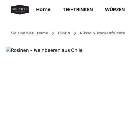
m Hauptinhalt springen
Zur Suche springen
Zur Hauptnavigation springen
Home
TEE-TRINKEN
WÜRZEN
Sie sind hier:
Home
ESSEN
Nüsse & Trockenfrüchte
Bildergalerie überspringen