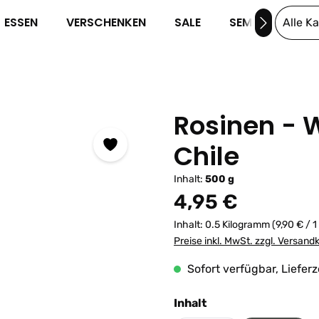
ESSEN
VERSCHENKEN
SALE
SEMINARE
Alle K
Rosinen - 
Chile
Inhalt:
500 g
Regulärer Preis:
4,95 €
Inhalt:
0.5 Kilogramm
(9,90 € / 
Preise inkl. MwSt. zzgl. Versand
Sofort verfügbar, Lieferz
auswählen
Inhalt