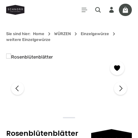
Zum Hauptinhalt springen
Waren
Sie sind hier:
Home
WÜRZEN
Einzelgewürze
weitere Einzelgewürze
Bildergalerie überspringen
Rosenblütenblätter