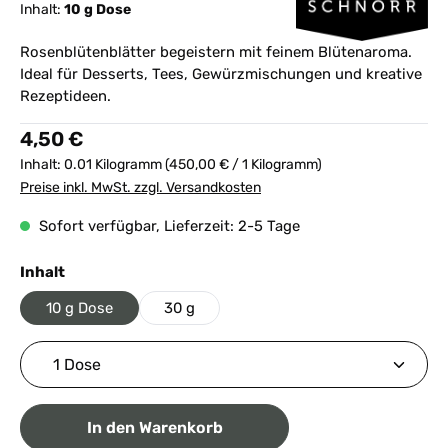
Inhalt:
10 g Dose
Rosenblütenblätter begeistern mit feinem Blütenaroma.
Ideal für Desserts, Tees, Gewürzmischungen und kreative
Rezeptideen.
Regulärer Preis:
4,50 €
Inhalt:
0.01 Kilogramm
(450,00 € / 1 Kilogramm)
Preise inkl. MwSt. zzgl. Versandkosten
Sofort verfügbar, Lieferzeit: 2-5 Tage
auswählen
Inhalt
10 g Dose
30 g
Produkt Anzahl: Gib den gewünschten Wert ein ode
In den Warenkorb