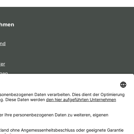
ehmen
und
der
gen
eiten