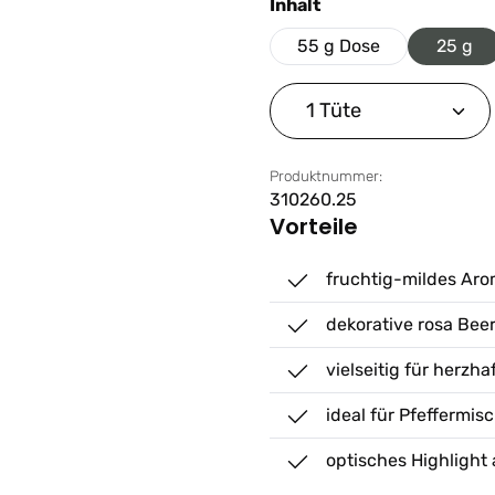
auswählen
Inhalt
55 g Dose
25 g
Produkt Anzahl: G
Produktnummer:
310260.25
Vorteile
fruchtig-mildes Ar
dekorative rosa Bee
vielseitig für herzh
ideal für Pfeffermi
optisches Highlight 