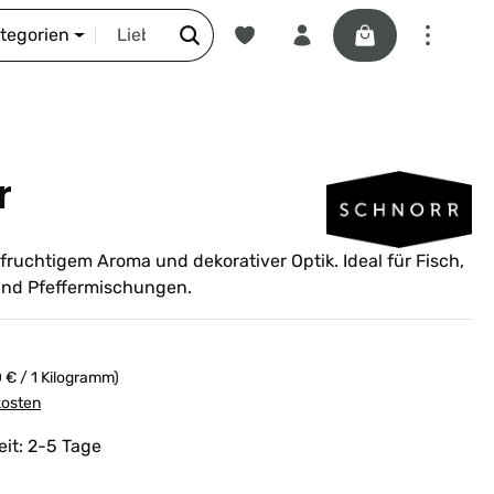
Du hast 0 Produkte auf dem Merkze
Warenkorb enthäl
DIE SCHNORR-STORY
ategorien
r
 fruchtigem Aroma und dekorativer Optik. Ideal für Fisch,
 und Pfeffermischungen.
 € / 1 Kilogramm)
kosten
eit: 2-5 Tage