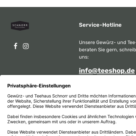
Service-Hotline
Unsere Gewürz- und Tee
beraten Sie gern, schrei
uns:
info@teeshop.de
Alternativ erreichen Sie 
telefonisch
Mo - Sa zwischen 10:00 -
unter:
069 284717
Oder über unser
Kontakt