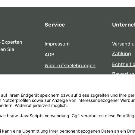
Service
Untern
-Experten
Impressum
Versand 
ben Sie
Zahlung
AGB
Echtheit 
Widerrufsbelehrungen
Bewertun
Datenschutz
uns
Öffnungsz
Barrierefreiheit
Laden
 17:00 Uhr
formular
.