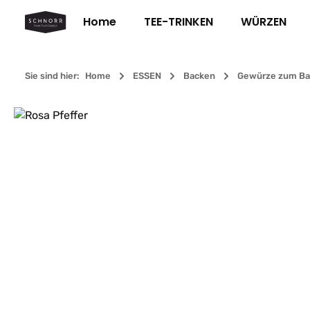
m Hauptinhalt springen
Zur Suche springen
Zur Hauptnavigation springen
Home
TEE-TRINKEN
WÜRZEN
Sie sind hier:
Home
ESSEN
Backen
Gewürze zum Ba
Bildergalerie überspringen