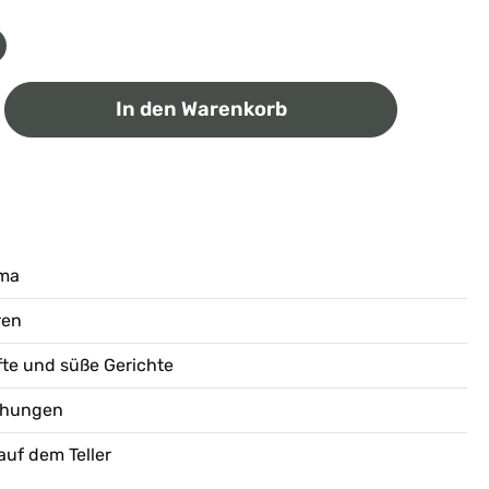
ib den gewünschten Wert ein oder benutz
In den Warenkorb
oma
ren
afte und süße Gerichte
schungen
auf dem Teller