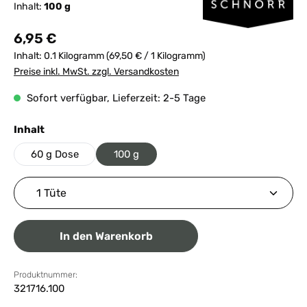
Inhalt:
100 g
Regulärer Preis:
6,95 €
Inhalt:
0.1 Kilogramm
(69,50 € / 1 Kilogramm)
Preise inkl. MwSt. zzgl. Versandkosten
Sofort verfügbar, Lieferzeit: 2-5 Tage
auswählen
Inhalt
60 g Dose
100 g
Produkt Anzahl: Gib den gewünschten Wert ein ode
In den Warenkorb
Produktnummer:
321716.100