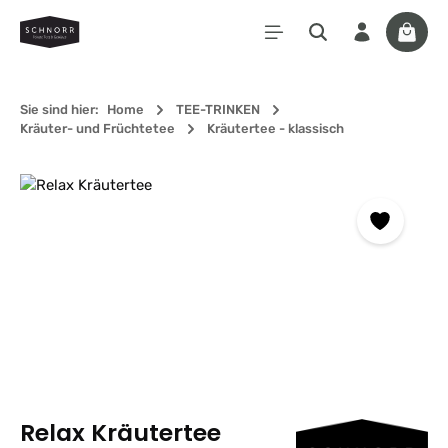
Zum Hauptinhalt springen
Waren
Sie sind hier:
Home
TEE-TRINKEN
Kräuter- und Früchtetee
Kräutertee - klassisch
Bildergalerie überspringen
Relax Kräutertee