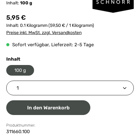
Inhalt:
100 g
Regulärer Preis:
5,95 €
Inhalt:
0.1 Kilogramm
(59,50 € / 1 Kilogramm)
Preise inkl. MwSt. zzgl. Versandkosten
Sofort verfügbar, Lieferzeit: 2-5 Tage
auswählen
Inhalt
100 g
Produkt Anzahl: Gib den gewünschten Wert ein ode
In den Warenkorb
Produktnummer:
311660.100