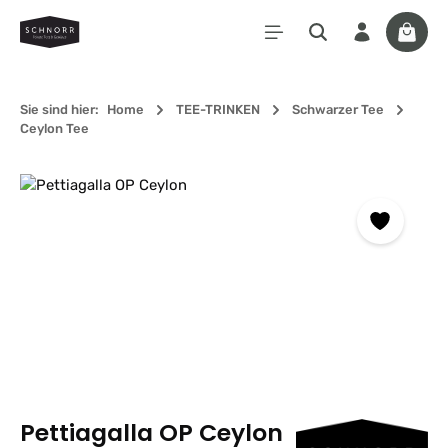
Zum Hauptinhalt springen
Waren
Sie sind hier:
Home
TEE-TRINKEN
Schwarzer Tee
Ceylon Tee
Bildergalerie überspringen
Pettiagalla OP Ceylon