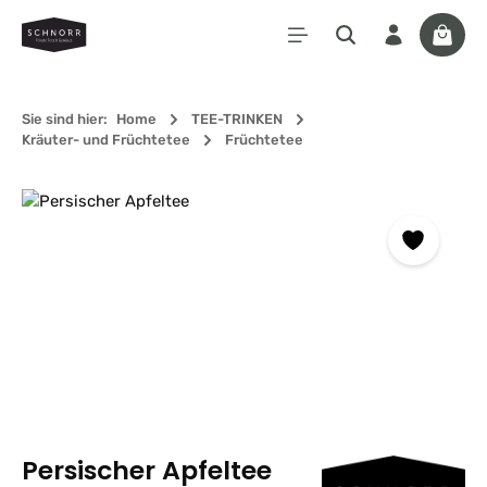
Zum Hauptinhalt springen
Waren
Sie sind hier:
Home
TEE-TRINKEN
Kräuter- und Früchtetee
Früchtetee
Bildergalerie überspringen
Persischer Apfeltee