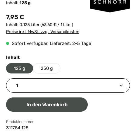
Inhalt:
125 g
Regulärer Preis:
7,95 €
Inhalt:
0.125 Liter
(63,60 € / 1 Liter)
Preise inkl. MwSt. zzgl. Versandkosten
Sofort verfügbar, Lieferzeit: 2-5 Tage
auswählen
Inhalt
125 g
250 g
Produkt Anzahl: Gib den gewünschten Wert ein ode
In den Warenkorb
Produktnummer:
311784.125