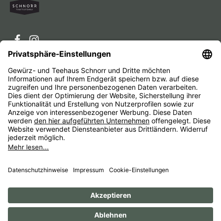
Service-Hotline
Service
Unternehmen
Alle Preise inkl. gesetzl. Mehrwertsteuer zzgl.
Versandkosten
und ggf. Nachnahmegebühren, wenn nicht
anders angegeben.
Impressum
AGB
Widerrufsbelehrungen
Datenschutz
Barrierefreiheit
© 1956 - 2026 Gewürz- und Teehaus Schnorr - with
by