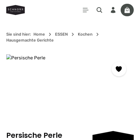
Zum Hauptinhalt springen
Waren
Sie sind hier:
Home
ESSEN
Kochen
Hausgemachte Gerichte
Bildergalerie überspringen
Persische Perle