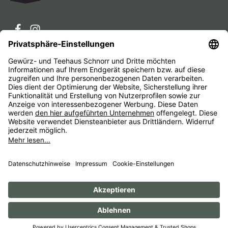
Service-Hotline
Service
Unternehmen
Alle Preise inkl. gesetzl. Mehrwertsteuer zzgl.
Versandkosten
und ggf. Nachnahmegebühren, wenn nicht
anders angegeben.
Impressum
AGB
Widerrufsbelehrungen
Datenschutz
Barrierefreiheit
© 1956 - 2026 Gewürz- und Teehaus Schnorr - with
by
HexaMain GmbH