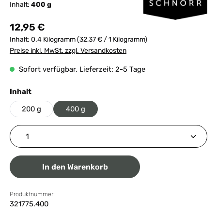
Inhalt:
400 g
Regulärer Preis:
12,95 €
Inhalt:
0.4 Kilogramm
(32,37 € / 1 Kilogramm)
Preise inkl. MwSt. zzgl. Versandkosten
Sofort verfügbar, Lieferzeit: 2-5 Tage
auswählen
Inhalt
200 g
400 g
Produkt Anzahl: Gib den gewünschten Wert ein ode
In den Warenkorb
Produktnummer:
321775.400