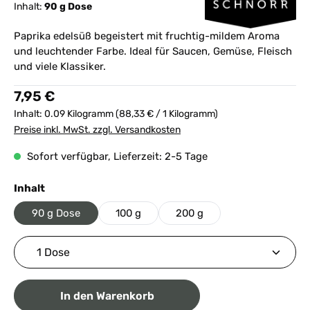
Inhalt:
90 g Dose
Paprika edelsüß begeistert mit fruchtig-mildem Aroma
und leuchtender Farbe. Ideal für Saucen, Gemüse, Fleisch
und viele Klassiker.
Regulärer Preis:
7,95 €
Inhalt:
0.09 Kilogramm
(88,33 € / 1 Kilogramm)
Preise inkl. MwSt. zzgl. Versandkosten
Sofort verfügbar, Lieferzeit: 2-5 Tage
auswählen
Inhalt
90 g Dose
100 g
200 g
Produkt Anzahl: Gib den gewünschten Wert ein ode
In den Warenkorb