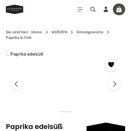
Zum Hauptinhalt springen
Waren
Sie sind hier:
Home
WÜRZEN
Einzelgewürze
Paprika & Chili
Bildergalerie überspringen
Paprika edelsüß