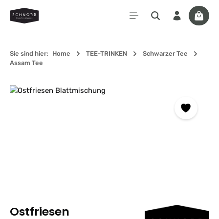
Zum Hauptinhalt springen
Waren
Sie sind hier:
Home
TEE-TRINKEN
Schwarzer Tee
Assam Tee
Bildergalerie überspringen
Ostfriesen