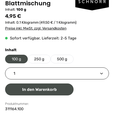
Blattmischung
Inhalt:
100 g
Regulärer Preis:
4,95 €
Inhalt:
0.1 Kilogramm
(49,50 € / 1 Kilogramm)
Preise inkl. MwSt. zzgl. Versandkosten
Sofort verfügbar, Lieferzeit: 2-5 Tage
auswählen
Inhalt
100 g
250 g
500 g
Produkt Anzahl: Gib den gewünschten Wert ein ode
In den Warenkorb
Produktnummer:
311164.100