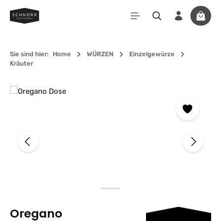
Zum Hauptinhalt springen
Waren
Sie sind hier:
Home
WÜRZEN
Einzelgewürze
Kräuter
Bildergalerie überspringen
Oregano