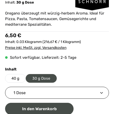
Inhalt:
30 g Dose
Oregano überzeugt mit würzig-herbem Aroma. Ideal für
Pizza, Pasta, Tomatensaucen, Gemüsegerichte und
mediterrane Spezialitäten.
Regulärer Preis:
6,50 €
Inhalt:
0.03 Kilogramm
(216,67 € / 1 Kilogramm)
Preise inkl. MwSt. zzgl. Versandkosten
Sofort verfügbar, Lieferzeit: 2-5 Tage
auswählen
Inhalt
40 g
30 g Dose
Produkt Anzahl: Gib den gewünschten Wert ein ode
In den Warenkorb