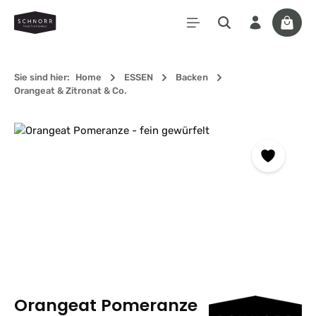
Zum Hauptinhalt springen
Waren
Sie sind hier:
Home
ESSEN
Backen
Orangeat & Zitronat & Co.
Bildergalerie überspringen
Orangeat Pomeranze