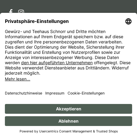
Service-Hotline
Service
Unternehmen
Alle Preise inkl. gesetzl. Mehrwertsteuer zzgl.
Versandkosten
und ggf. Nachnahmegebühren, wenn nicht
anders angegeben.
Impressum
AGB
Widerrufsbelehrungen
Datenschutz
Barrierefreiheit
© 1956 - 2026 Gewürz- und Teehaus Schnorr - with
by
HexaMain GmbH