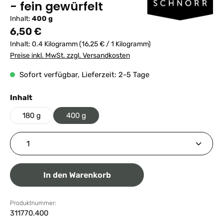
- fein gewürfelt
Inhalt:
400 g
Regulärer Preis:
6,50 €
Inhalt:
0.4 Kilogramm
(16,25 € / 1 Kilogramm)
Preise inkl. MwSt. zzgl. Versandkosten
Sofort verfügbar, Lieferzeit: 2-5 Tage
auswählen
Inhalt
180 g
400 g
Produkt Anzahl: Gib den gewünschten Wert ein ode
In den Warenkorb
Produktnummer:
311770.400