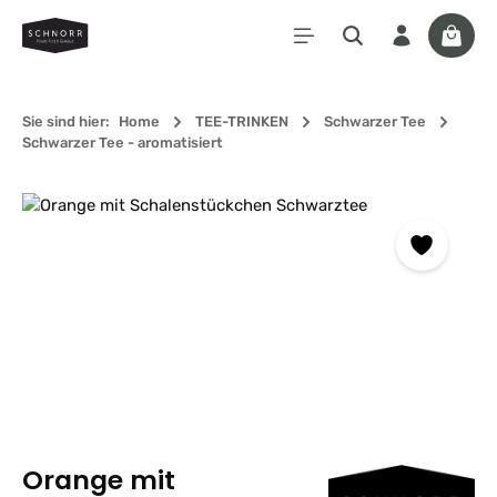
Zum Hauptinhalt springen
Waren
Sie sind hier:
Home
TEE-TRINKEN
Schwarzer Tee
Schwarzer Tee - aromatisiert
Bildergalerie überspringen
Orange mit