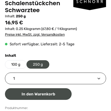
Schalenstückchen
Schwarztee
Inhalt:
250 g
Regulärer Preis:
16,95 €
Inhalt:
0.25 Kilogramm
(67,80 € / 1 Kilogramm)
Preise inkl. MwSt. zzgl. Versandkosten
Sofort verfügbar, Lieferzeit: 2-5 Tage
auswählen
Inhalt
100 g
250 g
Produkt Anzahl: Gib den gewünschten Wert ein ode
In den Warenkorb
Produktnummer: