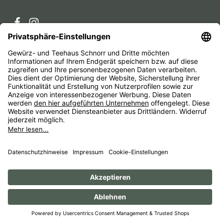
Service-Hotline
Service
Unternehmen
Alle Preise inkl. gesetzl. Mehrwertsteuer zzgl.
Versandkosten
und ggf. Nachnahmegebühren, wenn nicht
anders angegeben.
Impressum
AGB
Widerrufsbelehrungen
Datenschutz
Barrierefreiheit
© 1956 - 2026 Gewürz- und Teehaus Schnorr - with
by
HexaMain GmbH