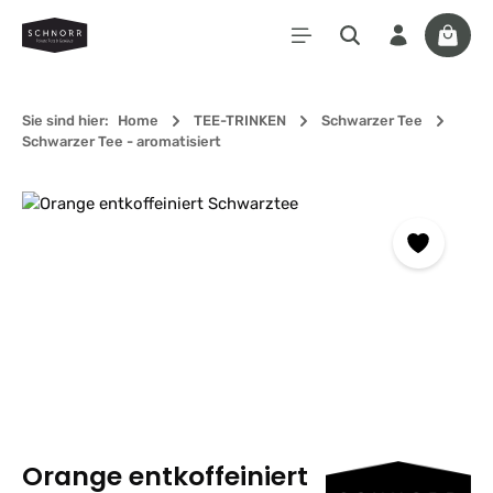
Zum Hauptinhalt springen
Waren
Sie sind hier:
Home
TEE-TRINKEN
Schwarzer Tee
Schwarzer Tee - aromatisiert
Bildergalerie überspringen
Orange entkoffeiniert