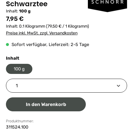
Schwarztee
Inhalt:
100 g
Regulärer Preis:
7,95 €
Inhalt:
0.1 Kilogramm
(79,50 € / 1 Kilogramm)
Preise inkl. MwSt. zzgl. Versandkosten
Sofort verfügbar, Lieferzeit: 2-5 Tage
auswählen
Inhalt
100 g
Produkt Anzahl: Gib den gewünschten Wert ein ode
In den Warenkorb
Produktnummer:
311524.100