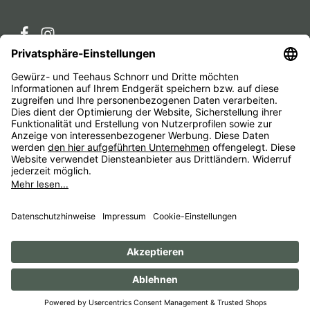
Service-Hotline
Service
Unternehmen
Alle Preise inkl. gesetzl. Mehrwertsteuer zzgl.
Versandkosten
und ggf. Nachnahmegebühren, wenn nicht
anders angegeben.
Impressum
AGB
Widerrufsbelehrungen
Datenschutz
Barrierefreiheit
© 1956 - 2026 Gewürz- und Teehaus Schnorr - with
by
HexaMain GmbH