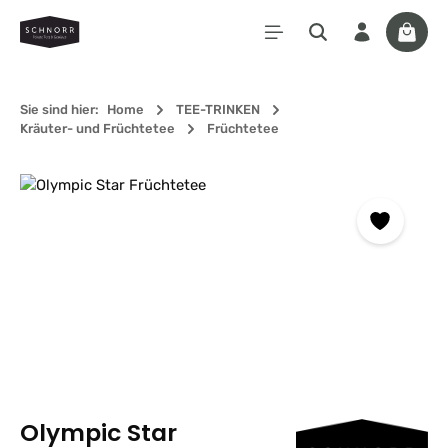
Zum Hauptinhalt springen
Waren
Sie sind hier:
Home
TEE-TRINKEN
Kräuter- und Früchtetee
Früchtetee
Bildergalerie überspringen
Olympic Star