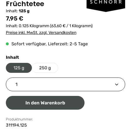
Früchtetee
Inhalt:
125 g
Regulärer Preis:
7,95 €
Inhalt:
0.125 Kilogramm
(63,60 € / 1 Kilogramm)
Preise inkl. MwSt. zzgl. Versandkosten
Sofort verfügbar, Lieferzeit: 2-5 Tage
auswählen
Inhalt
125 g
250 g
Produkt Anzahl: Gib den gewünschten Wert ein ode
In den Warenkorb
Produktnummer:
311194.125