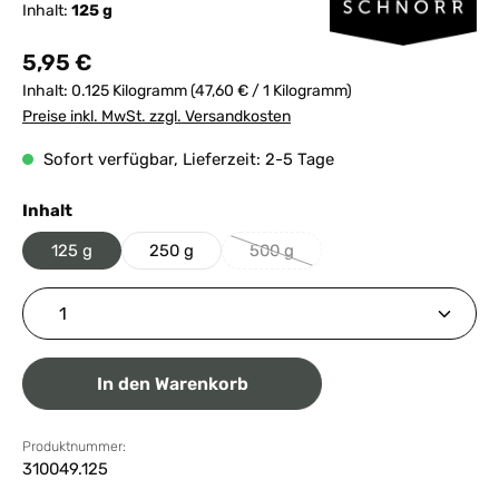
Inhalt:
125 g
Regulärer Preis:
5,95 €
Inhalt:
0.125 Kilogramm
(47,60 € / 1 Kilogramm)
Preise inkl. MwSt. zzgl. Versandkosten
Sofort verfügbar, Lieferzeit: 2-5 Tage
auswählen
Inhalt
125 g
250 g
500 g
(Diese Option ist zurzeit nicht ver
Produkt Anzahl: Gib den gewünschten Wert ein ode
In den Warenkorb
Produktnummer:
310049.125