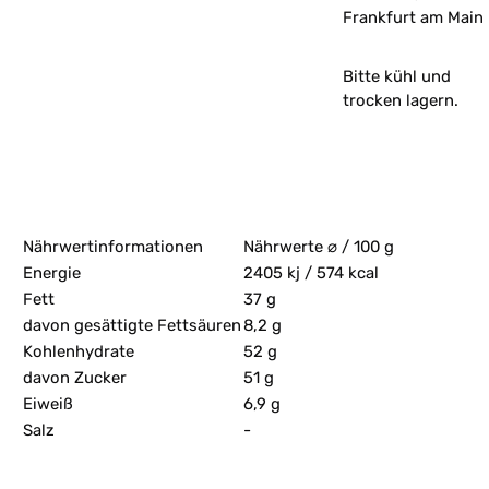
Frankfurt am Main
Bitte kühl und
trocken lagern.
Nährwertinformationen
Nährwerte ⌀ / 100 g
Energie
2405 kj / 574 kcal
Fett
37 g
davon gesättigte Fettsäuren
8,2 g
Kohlenhydrate
52 g
davon Zucker
51 g
Eiweiß
6,9 g
Salz
-