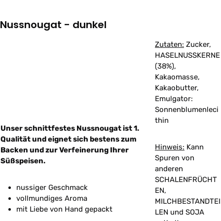
Nussnougat - dunkel
Zutaten:
Zucker,
HASELNUSSKERNE
(38%),
Kakaomasse,
Kakaobutter,
Emulgator:
Sonnenblumenleci
thin
Unser schnittfestes Nussnougat ist 1.
Qualität und eignet sich bestens zum
Hinweis:
Kann
Backen und zur Verfeinerung Ihrer
Spuren von
Süßspeisen.
anderen
SCHALENFRÜCHT
nussiger Geschmack
EN,
vollmundiges Aroma
MILCHBESTANDTEI
mit Liebe von Hand gepackt
LEN und SOJA