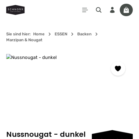
Zum Hauptinhalt springen
Waren
Sie sind hier:
Home
ESSEN
Backen
Marzipan & Nougat
Bildergalerie überspringen
Nussnougat - dunkel