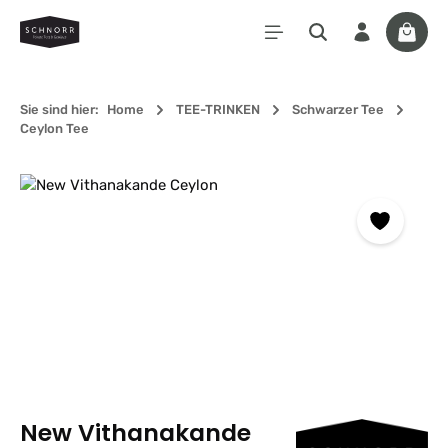
Zum Hauptinhalt springen
Waren
Sie sind hier:
Home
TEE-TRINKEN
Schwarzer Tee
Ceylon Tee
Bildergalerie überspringen
New Vithanakande