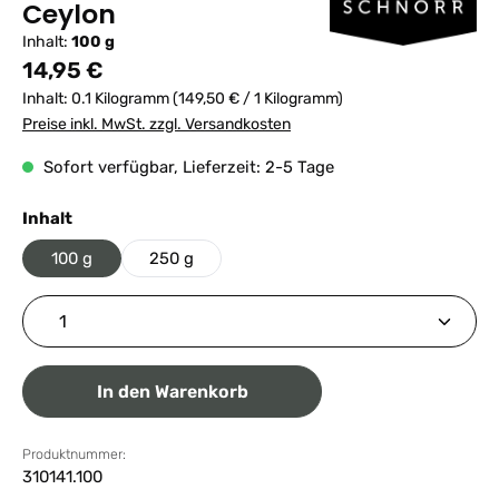
Ceylon
Inhalt:
100 g
Regulärer Preis:
14,95 €
Inhalt:
0.1 Kilogramm
(149,50 € / 1 Kilogramm)
Preise inkl. MwSt. zzgl. Versandkosten
Sofort verfügbar, Lieferzeit: 2-5 Tage
auswählen
Inhalt
100 g
250 g
Produkt Anzahl: Gib den gewünschten Wert ein ode
In den Warenkorb
Produktnummer:
310141.100