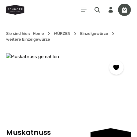
Zum Hauptinhalt springen
Waren
Sie sind hier:
Home
WÜRZEN
Einzelgewürze
weitere Einzelgewürze
Bildergalerie überspringen
Muskatnuss