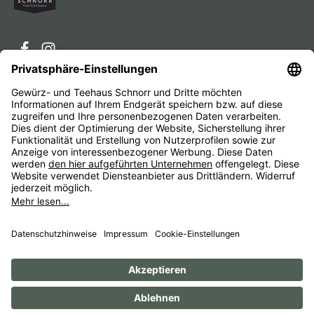
Service-Hotline
Service
Unternehmen
Alle Preise inkl. gesetzl. Mehrwertsteuer zzgl.
Versandkosten
und ggf. Nachnahmegebühren, wenn nicht
anders angegeben.
Impressum
AGB
Widerrufsbelehrungen
Datenschutz
Barrierefreiheit
© 1956 - 2026 Gewürz- und Teehaus Schnorr - with
by