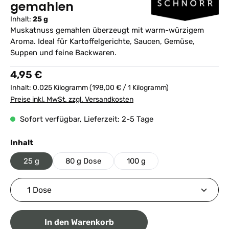
gemahlen
Inhalt:
25 g
Muskatnuss gemahlen überzeugt mit warm-würzigem
Aroma. Ideal für Kartoffelgerichte, Saucen, Gemüse,
Suppen und feine Backwaren.
Regulärer Preis:
4,95 €
Inhalt:
0.025 Kilogramm
(198,00 € / 1 Kilogramm)
Preise inkl. MwSt. zzgl. Versandkosten
Sofort verfügbar, Lieferzeit: 2-5 Tage
auswählen
Inhalt
25 g
80 g Dose
100 g
Produkt Anzahl: Gib den gewünschten Wert ein ode
In den Warenkorb