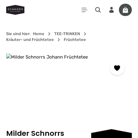
Zum Hauptinhalt springen
Waren
Sie sind hier:
Home
TEE-TRINKEN
Kräuter- und Früchtetee
Früchtetee
Bildergalerie überspringen
Milder Schnorrs