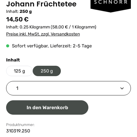
Johann Früchtetee
Inhalt:
250 g
Regulärer Preis:
14,50 €
Inhalt:
0.25 Kilogramm
(58,00 € / 1 Kilogramm)
Preise inkl. MwSt. zzgl. Versandkosten
Sofort verfügbar, Lieferzeit: 2-5 Tage
auswählen
Inhalt
125 g
250 g
Produkt Anzahl: Gib den gewünschten Wert ein ode
In den Warenkorb
Produktnummer:
310319.250