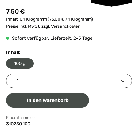
Regulärer Preis:
7,50 €
Inhalt:
0.1 Kilogramm
(75,00 € / 1 Kilogramm)
Preise inkl. MwSt. zzgl. Versandkosten
Sofort verfügbar, Lieferzeit: 2-5 Tage
auswählen
Inhalt
100 g
Produkt Anzahl: Gib den gewünschten Wert ein ode
In den Warenkorb
Produktnummer:
310230.100