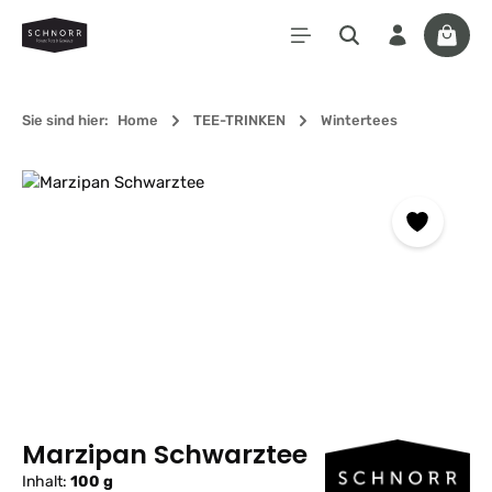
Zum Hauptinhalt springen
Waren
Sie sind hier:
Home
TEE-TRINKEN
Wintertees
Bildergalerie überspringen
Marzipan Schwarztee
Inhalt:
100 g