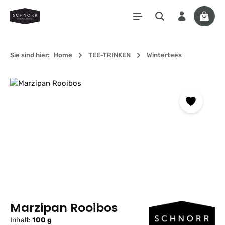
Zum Hauptinhalt springen
Waren
Sie sind hier:
Home
TEE-TRINKEN
Wintertees
Bildergalerie überspringen
Marzipan Rooibos
Inhalt:
100 g