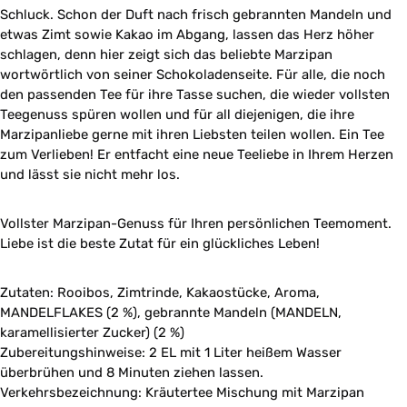
Schluck. Schon der Duft nach frisch gebrannten Mandeln und
etwas Zimt sowie Kakao im Abgang, lassen das Herz höher
schlagen, denn hier zeigt sich das beliebte Marzipan
wortwörtlich von seiner Schokoladenseite.
Für alle
,
die noch
den passenden Tee für ihre Tasse suchen, die wieder vollsten
Teegenuss spüren
wollen und für
all
diejenigen, die ihre
Marzipanliebe gerne mit ihren Liebsten teilen wollen.
Ein Tee
zum Verlieben
! Er e
ntfacht eine neue Teeliebe in Ihrem Herzen
und lässt sie nicht mehr los
.
V
ollster Marzipan-Genuss für Ihren persönlichen Teemoment
.
Liebe ist die beste Zutat für ein glückliches Leben!
Zutaten: Rooibos, Zimtrinde, Kakaostücke, Aroma,
MANDELFLAKES (2 %), gebrannte Mandeln (MANDELN,
karamellisierter Zucker) (2 %)
Zubereitungshinweise: 2 EL mit 1 Liter heißem Wasser
überbrühen und 8 Minuten ziehen lassen.
Verkehrsbezeichnung: Kräutertee Mischung mit Marzipan