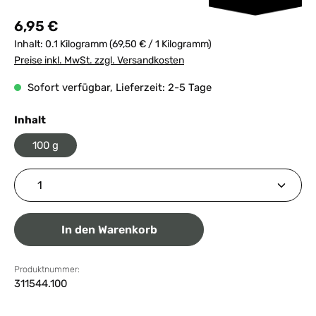
Regulärer Preis:
6,95 €
Inhalt:
0.1 Kilogramm
(69,50 € / 1 Kilogramm)
Preise inkl. MwSt. zzgl. Versandkosten
Sofort verfügbar, Lieferzeit: 2-5 Tage
auswählen
Inhalt
100 g
Produkt Anzahl: Gib den gewünschten Wert ein ode
In den Warenkorb
Produktnummer:
311544.100