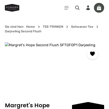
Zum Hauptinhalt springen
Waren
Sie sind hier:
Home
TEE-TRINKEN
Schwarzer Tee
Darjeeling Second Flush
Bildergalerie überspringen
Margret's Hope