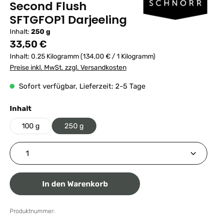
Second Flush
SFTGFOP1 Darjeeling
Inhalt:
250 g
Regulärer Preis:
33,50 €
Inhalt:
0.25 Kilogramm
(134,00 € / 1 Kilogramm)
Preise inkl. MwSt. zzgl. Versandkosten
Sofort verfügbar, Lieferzeit: 2-5 Tage
auswählen
Inhalt
100 g
250 g
Produkt Anzahl: Gib den gewünschten Wert ein ode
In den Warenkorb
Produktnummer: