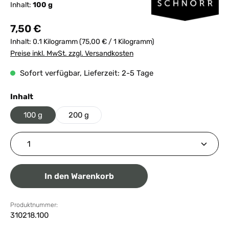
Inhalt:
100 g
Regulärer Preis:
7,50 €
Inhalt:
0.1 Kilogramm
(75,00 € / 1 Kilogramm)
Preise inkl. MwSt. zzgl. Versandkosten
Sofort verfügbar, Lieferzeit: 2-5 Tage
auswählen
Inhalt
100 g
200 g
Produkt Anzahl: Gib den gewünschten Wert ein ode
In den Warenkorb
Produktnummer:
310218.100