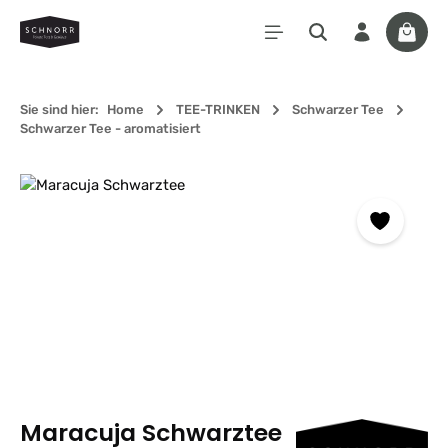
Zum Hauptinhalt springen
Waren
Sie sind hier:
Home
TEE-TRINKEN
Schwarzer Tee
Schwarzer Tee - aromatisiert
Bildergalerie überspringen
Maracuja Schwarztee