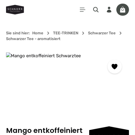
Zum Hauptinhalt springen
Waren
Sie sind hier:
Home
TEE-TRINKEN
Schwarzer Tee
Schwarzer Tee - aromatisiert
Bildergalerie überspringen
Mango entkoffeiniert