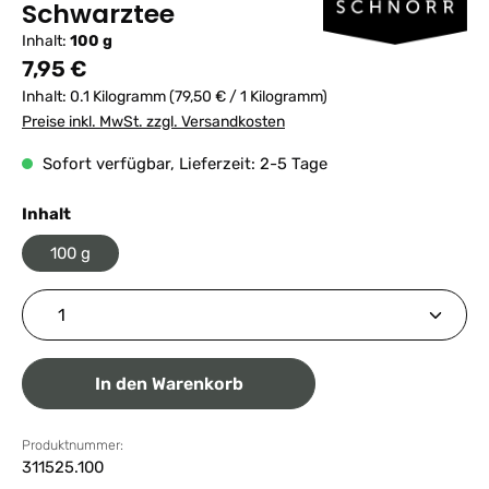
Schwarztee
Inhalt:
100 g
Regulärer Preis:
7,95 €
Inhalt:
0.1 Kilogramm
(79,50 € / 1 Kilogramm)
Preise inkl. MwSt. zzgl. Versandkosten
Sofort verfügbar, Lieferzeit: 2-5 Tage
auswählen
Inhalt
100 g
Produkt Anzahl: Gib den gewünschten Wert ein ode
In den Warenkorb
Produktnummer:
311525.100