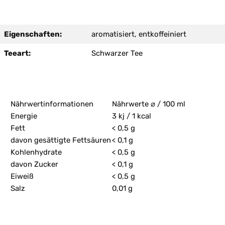
Eigenschaften:
aromatisiert, entkoffeiniert
Teeart:
Schwarzer Tee
Nährwertinformationen
Nährwerte ⌀ / 100 ml
Energie
3 kj / 1 kcal
Fett
< 0,5 g
davon gesättigte Fettsäuren
< 0,1 g
Kohlenhydrate
< 0,5 g
davon Zucker
< 0,1 g
Eiweiß
< 0,5 g
Salz
0,01 g