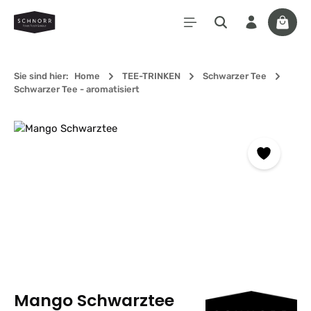
Zum Hauptinhalt springen
Waren
Sie sind hier:
Home
TEE-TRINKEN
Schwarzer Tee
Schwarzer Tee - aromatisiert
Bildergalerie überspringen
Mango Schwarztee