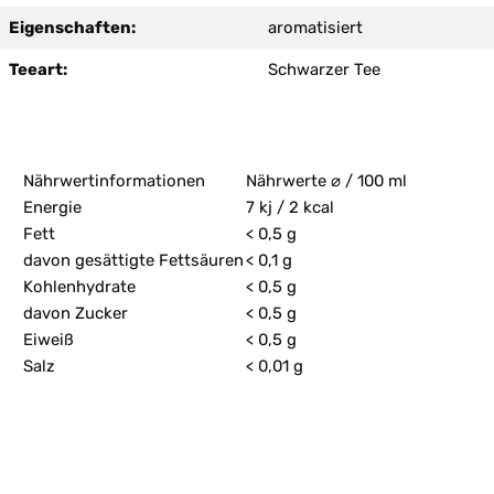
Eigenschaften:
aromatisiert
Teeart:
Schwarzer Tee
Nährwertinformationen
Nährwerte ⌀ / 100 ml
Energie
7 kj / 2 kcal
Fett
< 0,5 g
davon gesättigte Fettsäuren
< 0,1 g
Kohlenhydrate
< 0,5 g
davon Zucker
< 0,5 g
Eiweiß
< 0,5 g
Salz
< 0,01 g