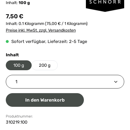
Inhalt:
100 g
Regulärer Preis:
7,50 €
Inhalt:
0.1 Kilogramm
(75,00 € / 1 Kilogramm)
Preise inkl. MwSt. zzgl. Versandkosten
Sofort verfügbar, Lieferzeit: 2-5 Tage
auswählen
Inhalt
100 g
200 g
Produkt Anzahl: Gib den gewünschten Wert ein ode
In den Warenkorb
Produktnummer:
310219.100