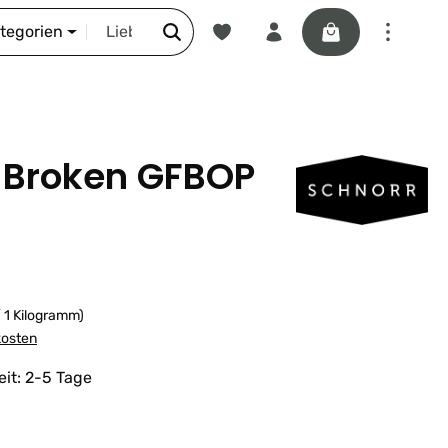
Du hast 0 Produkte auf dem Merkze
Warenkorb enthäl
DIE SCHNORR-STORY
ategorien
Broken GFBOP
/ 1 Kilogramm)
kosten
eit: 2-5 Tage