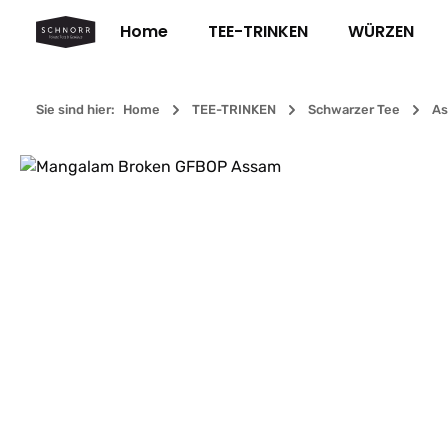
m Hauptinhalt springen
Zur Suche springen
Zur Hauptnavigation springen
Home
TEE-TRINKEN
WÜRZEN
Sie sind hier:
Home
TEE-TRINKEN
Schwarzer Tee
As
Bildergalerie überspringen