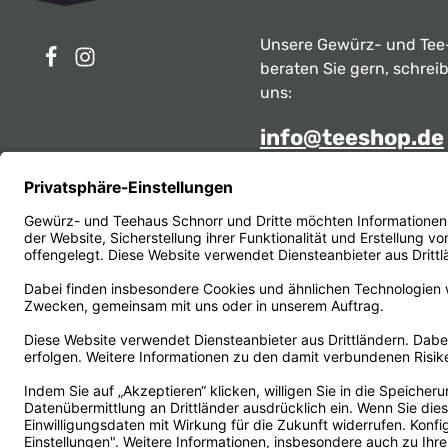
Unsere Gewürz- und Tee
beraten Sie gern, schrei
uns:
info@teeshop.de
Alternativ erreichen Sie 
telefonisch
Mo - Sa zwischen 10:00 -
unter:
069 284717
Oder über unser
Kontakt
Vertrag widerrufen