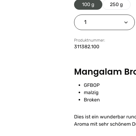
100 g
250 g
Produkt Anzahl: G
Produktnummer:
311382.100
Mangalam Br
GFBOP
malzig
Broken
Dies ist ein wunderbar run
Aroma mit sehr schönem Du