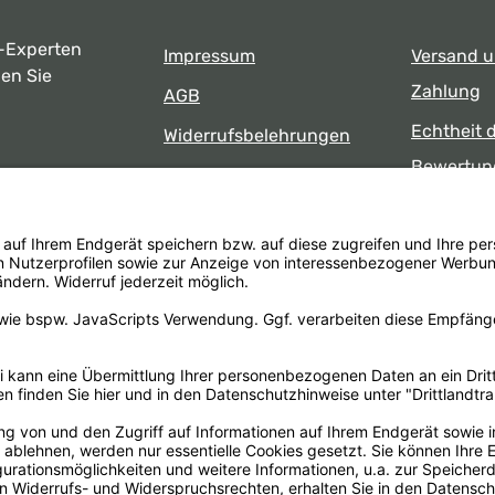
-Experten
Impressum
Versand 
ben Sie
Zahlung
AGB
Echtheit 
Widerrufsbelehrungen
Bewertun
Datenschutz
uns
Öffnungsz
Barrierefreiheit
Laden
 17:00 Uhr
formular
.