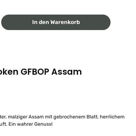
ib den gewünschten Wert ein oder benutz
In den Warenkorb
oken GFBOP Assam
der, malziger Assam mit gebrochenem Blatt, herrlichem
ft. Ein wahrer Genuss!