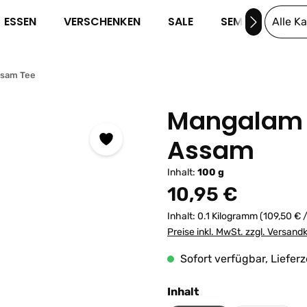
ESSEN
VERSCHENKEN
SALE
SEMINARE
Alle K
sam Tee
Mangalam 
Assam
Inhalt:
100 g
Regulärer Preis:
10,95 €
Inhalt:
0.1 Kilogramm
(109,50 € 
Preise inkl. MwSt. zzgl. Versand
Sofort verfügbar, Lieferz
auswählen
Inhalt