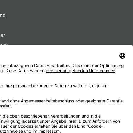
und
der
gen
eiten