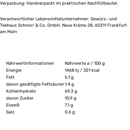
Verpackung: Handverpackt im praktischen Nachfüllbeutel.
Verantwortlicher Lebensmittelunternehmer: Gewürz- und
Teehaus Schnorr & Co. GmbH, Neue Kräme 28, 60311 Frankfurt
am Main
Nährwertinformationen
Nährwerte ⌀ / 100 g
Energie
1468 kj / 351 kcal
Fett
5,1 g
davon gesättigte Fettsäuren
1,4 g
Kohlenhydrate
69,3 g
davon Zucker
10,9 g
Eiweiß
7,1 g
Salz
0,6 g