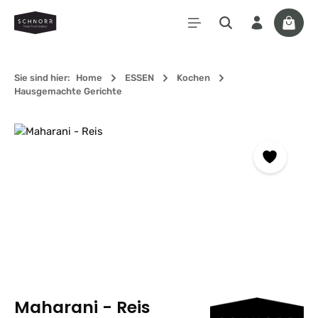
Zum Hauptinhalt springen
Waren
Sie sind hier:
Home
ESSEN
Kochen
Hausgemachte Gerichte
Bildergalerie überspringen
Maharani - Reis