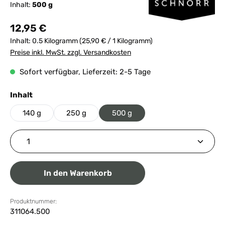
Inhalt:
500 g
Regulärer Preis:
12,95 €
Inhalt:
0.5 Kilogramm
(25,90 € / 1 Kilogramm)
Preise inkl. MwSt. zzgl. Versandkosten
Sofort verfügbar, Lieferzeit: 2-5 Tage
auswählen
Inhalt
140 g
250 g
500 g
Produkt Anzahl: Gib den gewünschten Wert ein ode
In den Warenkorb
Produktnummer:
311064.500